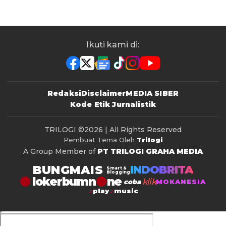
Ikuti kami di:
Redaksi
Disclaimer
MEDIA SIBER
Kode Etik Jurnalistik
TRILOGI
©2026 | All Rights Reserved
Pembuat Tema Oleh
Trilogi
A Group Member of
PT TRILOGI GRAHA MEDIA
BUNGMAIS
INDOBRITA
Smart &
Blogging
lokerbumn
klik
coba
MOKANESIA
play
music