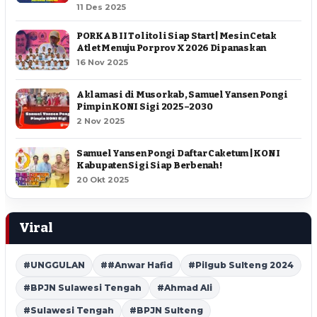
11 Des 2025
PORKAB II Tolitoli Siap Start | Mesin Cetak
Atlet Menuju Porprov X 2026 Dipanaskan
16 Nov 2025
Aklamasi di Musorkab, Samuel Yansen Pongi
Pimpin KONI Sigi 2025–2030
2 Nov 2025
Samuel Yansen Pongi Daftar Caketum | KONI
Kabupaten Sigi Siap Berbenah !
20 Okt 2025
Viral
#UNGGULAN
##Anwar Hafid
#Pilgub Sulteng 2024
#BPJN Sulawesi Tengah
#Ahmad Ali
#Sulawesi Tengah
#BPJN Sulteng