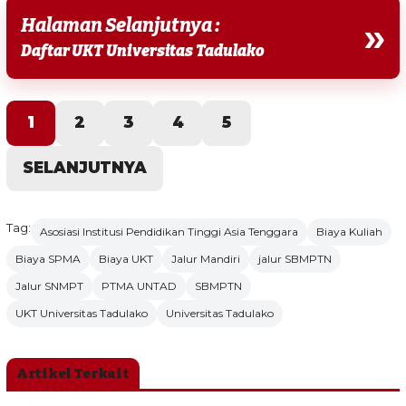
Halaman Selanjutnya :
»
Daftar UKT Universitas Tadulako
1
2
3
4
5
SELANJUTNYA
Tag:
Asosiasi Institusi Pendidikan Tinggi Asia Tenggara
Biaya Kuliah
Biaya SPMA
Biaya UKT
Jalur Mandiri
jalur SBMPTN
Jalur SNMPT
PTMA UNTAD
SBMPTN
UKT Universitas Tadulako
Universitas Tadulako
Artikel Terkait