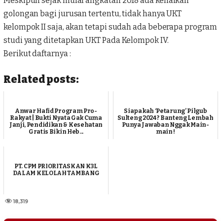
Meskipun sejak mulai angkatan 2018 ada kenaikan
golongan bagi jurusan tertentu, tidak hanya UKT
kelompok II saja, akan tetapi sudah ada beberapa
program
studi
yang ditetapkan UKT Pada Kelompok IV.
Berikut daftarnya :
Related posts:
Anwar Hafid Program Pro-
Siapakah ‘Petarung’ Pilgub
Rakyat | Bukti Nyata Gak Cuma
Sulteng 2024 ? Banteng Lembah
Janji, Pendidikan & Kesehatan
Punya Jawaban Nggak Main-
Gratis Bikin Heb...
main !
PT. CPM PRIORITASKAN K3L
DALAM KELOLAH TAMBANG
18,319