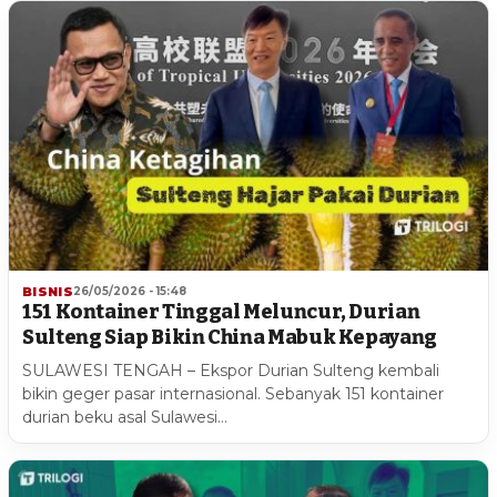
BISNIS
26/05/2026 - 15:48
151 Kontainer Tinggal Meluncur, Durian
Sulteng Siap Bikin China Mabuk Kepayang
SULAWESI TENGAH – Ekspor Durian Sulteng kembali
bikin geger pasar internasional. Sebanyak 151 kontainer
durian beku asal Sulawesi…