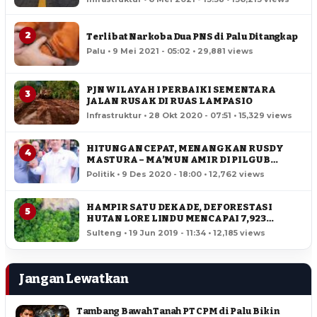
2
Terlibat Narkoba Dua PNS di Palu Ditangkap
Palu • 9 Mei 2021 - 05:02 • 29,881 views
PJN WILAYAH I PERBAIKI SEMENTARA
3
JALAN RUSAK DI RUAS LAMPASIO
Infrastruktur • 28 Okt 2020 - 07:51 • 15,329 views
HITUNGAN CEPAT, MENANGKAN RUSDY
4
MASTURA – MA’MUN AMIR DI PILGUB
SULTENG
Politik • 9 Des 2020 - 18:00 • 12,762 views
HAMPIR SATU DEKADE, DEFORESTASI
5
HUTAN LORE LINDU MENCAPAI 7,923
HEKTAR
Sulteng • 19 Jun 2019 - 11:34 • 12,185 views
Jangan Lewatkan
Tambang Bawah Tanah PT CPM di Palu Bikin