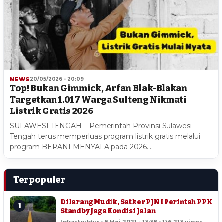
NEWS
20/05/2026 - 20:09
Top! Bukan Gimmick, Arfan Blak-Blakan
Targetkan 1.017 Warga Sulteng Nikmati
Listrik Gratis 2026
SULAWESI TENGAH – Pemerintah Provinsi Sulawesi
Tengah terus memperluas program listrik gratis melalui
program BERANI MENYALA pada 2026.…
Terpopuler
Dilarang Mudik, Satker PJN I Perintah PPK
1
Standby Jaga Kondisi Jalan
Infrastruktur • 6 Mei 2021 - 13:38 • 136,213 views