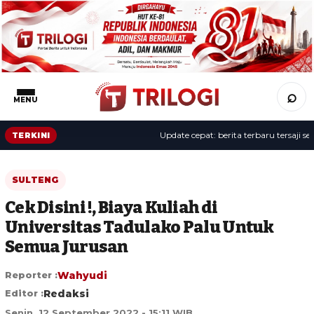
⌕
MENU
Update cepat: berita terbaru tersaji sepan
TERKINI
SULTENG
Cek Disini !, Biaya Kuliah di
Universitas Tadulako Palu Untuk
Semua Jurusan
Reporter :
Wahyudi
Editor :
Redaksi
Senin, 12 September 2022 - 15:11 WIB