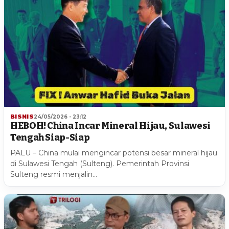
BISNIS
24/05/2026 - 23:12
HEBOH! China Incar Mineral Hijau, Sulawesi
Tengah Siap-Siap
PALU – China mulai mengincar potensi besar mineral hijau
di Sulawesi Tengah (Sulteng). Pemerintah Provinsi
Sulteng resmi menjalin…