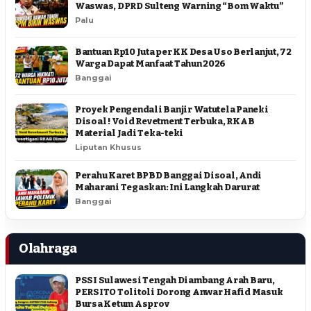
Waswas, DPRD Sulteng Warning “Bom Waktu”
Palu
Bantuan Rp10 Juta per KK Desa Uso Berlanjut, 72
Warga Dapat Manfaat Tahun 2026
Banggai
Proyek Pengendali Banjir Watutela Paneki
Disoal ! Void Revetment Terbuka, RKAB
Material Jadi Teka-teki
Liputan Khusus
Perahu Karet BPBD Banggai Disoal, Andi
Maharani Tegaskan: Ini Langkah Darurat
Banggai
Olahraga
PSSI Sulawesi Tengah Diambang Arah Baru,
PERSITO Tolitoli Dorong Anwar Hafid Masuk
Bursa Ketum Asprov