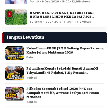
SULTENG
Politik • 9 Des 2020 - 18:00 • 12,169 views
HAMPIR SATU DEKADE, DEFORESTASI
5
HUTAN LORE LINDU MENCAPAI 7,923
HEKTAR
Sulteng • 19 Jun 2019 - 11:34 • 11,712 views
Jangan Lewatkan
Ketua Umum PBNU | PMII Sulteng Kupas Peluang
Kader Jelang Muktamar 2026
Palu
Pelantikan Kepala Sekolah | Bupati Amran Hi
Yahya Lantik 45 Pejabat, Titip Pesan Ini
Tolitoli
Pilkades Serentak Tolitoli 2026 | 44 Desa
Kompak Memilih, Amran Hi Yahya Beri Pesan
Menohok
Tolitoli