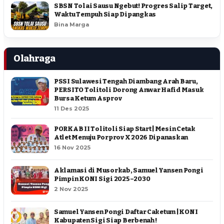
SBSN Tolai Sausu Ngebut! Progres Salip Target,
Waktu Tempuh Siap Dipangkas
Bina Marga
Olahraga
PSSI Sulawesi Tengah Diambang Arah Baru,
PERSITO Tolitoli Dorong Anwar Hafid Masuk
Bursa Ketum Asprov
11 Des 2025
PORKAB II Tolitoli Siap Start | Mesin Cetak
Atlet Menuju Porprov X 2026 Dipanaskan
16 Nov 2025
Aklamasi di Musorkab, Samuel Yansen Pongi
Pimpin KONI Sigi 2025–2030
2 Nov 2025
Samuel Yansen Pongi Daftar Caketum | KONI
Kabupaten Sigi Siap Berbenah !