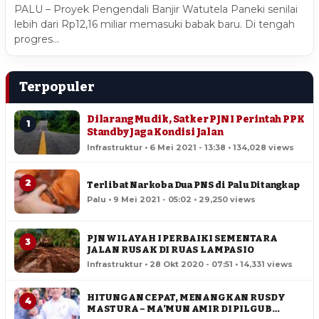
PALU – Proyek Pengendali Banjir Watutela Paneki senilai
lebih dari Rp12,16 miliar memasuki babak baru. Di tengah
progres…
Terpopuler
Dilarang Mudik, Satker PJN I Perintah PPK
1
Standby Jaga Kondisi Jalan
Infrastruktur • 6 Mei 2021 - 13:38 • 134,028 views
2
Terlibat Narkoba Dua PNS di Palu Ditangkap
Palu • 9 Mei 2021 - 05:02 • 29,250 views
PJN WILAYAH I PERBAIKI SEMENTARA
3
JALAN RUSAK DI RUAS LAMPASIO
Infrastruktur • 28 Okt 2020 - 07:51 • 14,331 views
HITUNGAN CEPAT, MENANGKAN RUSDY
4
MASTURA – MA’MUN AMIR DI PILGUB