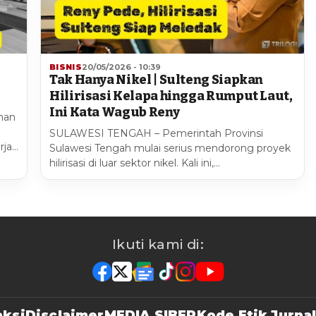
BISNIS
20/05/2026 - 10:39
Tak Hanya Nikel | Sulteng Siapkan
Hilirisasi Kelapa hingga Rumput Laut,
Ini Kata Wagub Reny
nan
SULAWESI TENGAH – Pemerintah Provinsi
rja…
Sulawesi Tengah mulai serius mendorong proyek
hilirisasi di luar sektor nikel. Kali ini,…
Ikuti kami di:
ksi
Disclaimer
MEDIA SIBER
Kode Etik Jurnal