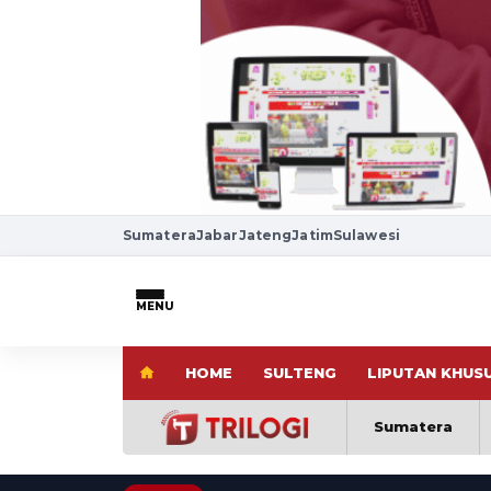
Sumatera
Jabar
Jateng
Jatim
Sulawesi
MENU
HOME
SULTENG
LIPUTAN KHUS
Sumatera