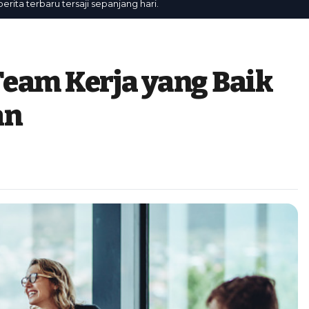
terbaru tersaji sepanjang hari.
eam Kerja yang Baik
an