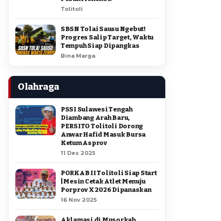
Tolitoli
SBSN Tolai Sausu Ngebut!
Progres Salip Target, Waktu
Tempuh Siap Dipangkas
Bina Marga
Olahraga
PSSI Sulawesi Tengah
Diambang Arah Baru,
PERSITO Tolitoli Dorong
Anwar Hafid Masuk Bursa
Ketum Asprov
11 Des 2025
PORKAB II Tolitoli Siap Start
| Mesin Cetak Atlet Menuju
Porprov X 2026 Dipanaskan
16 Nov 2025
Aklamasi di Musorkab,