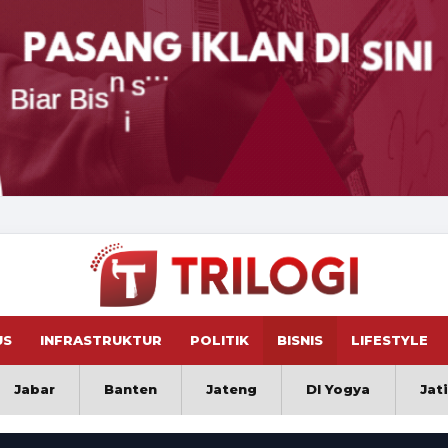
US
INFRASTRUKTUR
POLITIK
BISNIS
LIFESTYLE
Jabar
Banten
Jateng
DI Yogya
Jat