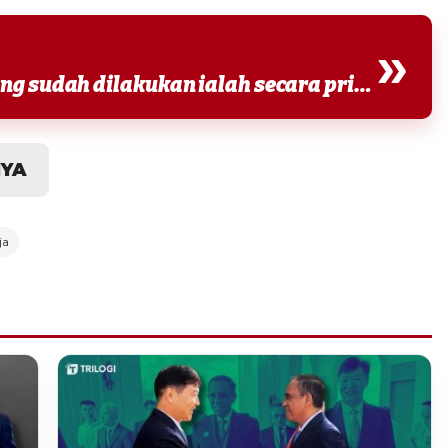
»
Walau pada praktiknya kerja yang sudah dilakukan ialah secara pribadi, tetapi beberapa...
NYA
ja