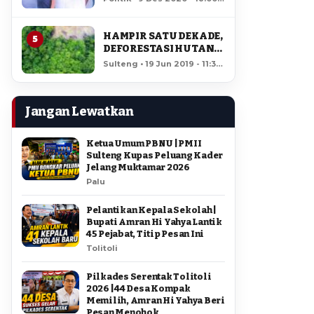
AMIR DI PILGUB
12,172 views
SULTENG
HAMPIR SATU DEKADE,
5
DEFORESTASI HUTAN
LORE LINDU MENCAPAI
Sulteng • 19 Jun 2019 - 11:34
7,923 HEKTAR
• 11,712 views
Jangan Lewatkan
Ketua Umum PBNU | PMII
Sulteng Kupas Peluang Kader
Jelang Muktamar 2026
Palu
Pelantikan Kepala Sekolah |
Bupati Amran Hi Yahya Lantik
45 Pejabat, Titip Pesan Ini
Tolitoli
Pilkades Serentak Tolitoli
2026 | 44 Desa Kompak
Memilih, Amran Hi Yahya Beri
Pesan Menohok