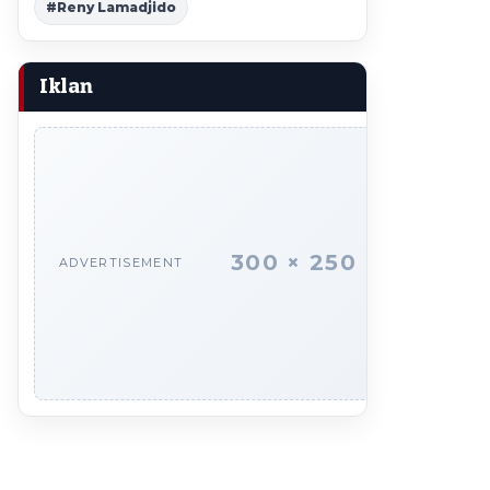
#Reny Lamadjido
Iklan
300 × 250
ADVERTISEMENT