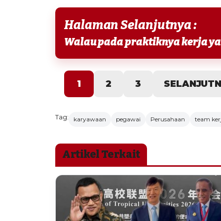
Halaman Selanjutnya :
1
2
3
SELANJUT
Tag:
karyawaan
pegawai
Perusahaan
team ker
Artikel Terkait