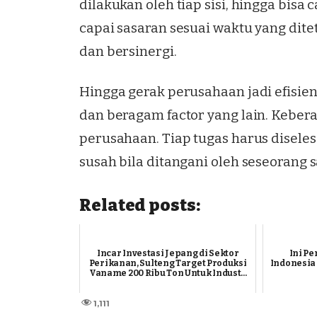
dilakukan oleh tiap sisi, hingga bisa
capai sasaran sesuai waktu yang dite
dan bersinergi.
Hingga gerak perusahaan jadi efisien 
dan beragam factor yang lain. Keber
perusahaan. Tiap tugas harus disele
susah bila ditangani oleh seseorang s
Related posts:
Incar Investasi Jepang di Sektor
Ini Pe
Perikanan, Sulteng Target Produksi
Indonesia 
Vaname 200 Ribu Ton Untuk Indust...
1,111