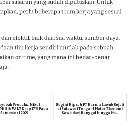
 capai sasaran yang sudah diputuskan. Untuk
tapkan, perlu beberapa team kerja yang sesuai
dan efektif, baik dari sisi waktu, sumber daya,
adaan tim kerja sendiri mutlak pada sebuah
saikan on time, yang mana ini benar-benar
aja.
nyebab Produksi Nikel
Begini Kiprah PT Kurnia Luwuk Sejati
Millik VALE Drop 17% Pada
di Sulawesi Tengah | Motor Ekonomi
Semester I 2021
Sawit dari Banggai hingga Mo...