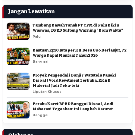
Jangan Lewatkan
Tambang Bawah Tanah PT CPM di Palu Bikin
Waswas, DPRD Sulteng Warning “Bom Waktu”
Palu
Bantuan Rp10 Juta per KK Desa Uso Berlanjut, 72
Warga Dapat Manfaat Tahun 2026
Banggai
Proyek Pengendali Banjir Watutela Paneki
Disoal ! Void Revetment Terbuka, RKAB
Material Jadi Teka-teki
Liputan Khusus
Perahu Karet BPBD Banggai Disoal, Andi
Maharani Tegaskan: Ini Langkah Darurat
Banggai