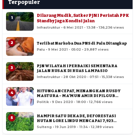
Terpopuler
Dilarang Mudik, Satker PJN I Perintah PPK
1
Standby Jaga Kondisi Jalan
Infrastruktur • 6 Mei 2021 - 13:38 • 136,236 views
2
Terlibat Narkoba Dua PNS di Palu Ditangkap
Palu • 9 Mei 2021 - 05:02 • 29,887 views
PJN WILAYAH I PERBAIKI SEMENTARA
3
JALAN RUSAK DI RUAS LAMPASIO
Infrastruktur • 28 Okt 2020 - 07:51 • 15,338 views
HITUNGAN CEPAT, MENANGKAN RUSDY
4
MASTURA – MA’MUN AMIR DI PILGUB
SULTENG
Politik • 9 Des 2020 - 18:00 • 12,766 views
HAMPIR SATU DEKADE, DEFORESTASI
5
HUTAN LORE LINDU MENCAPAI 7,923
HEKTAR
Sulteng • 19 Jun 2019 - 11:34 • 12,189 views