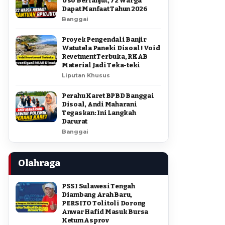
Uso Berlanjut, 72 Warga
Dapat Manfaat Tahun 2026
Banggai
Proyek Pengendali Banjir
Watutela Paneki Disoal ! Void
Revetment Terbuka, RKAB
Material Jadi Teka-teki
Liputan Khusus
Perahu Karet BPBD Banggai
Disoal, Andi Maharani
Tegaskan: Ini Langkah
Darurat
Banggai
Olahraga
PSSI Sulawesi Tengah
Diambang Arah Baru,
PERSITO Tolitoli Dorong
Anwar Hafid Masuk Bursa
Ketum Asprov