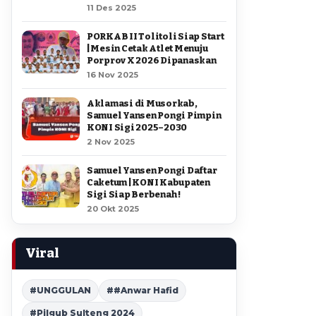
11 Des 2025
PORKAB II Tolitoli Siap Start
| Mesin Cetak Atlet Menuju
Porprov X 2026 Dipanaskan
16 Nov 2025
Aklamasi di Musorkab,
Samuel Yansen Pongi Pimpin
KONI Sigi 2025–2030
2 Nov 2025
Samuel Yansen Pongi Daftar
Caketum | KONI Kabupaten
Sigi Siap Berbenah !
20 Okt 2025
Viral
#UNGGULAN
##Anwar Hafid
#Pilgub Sulteng 2024