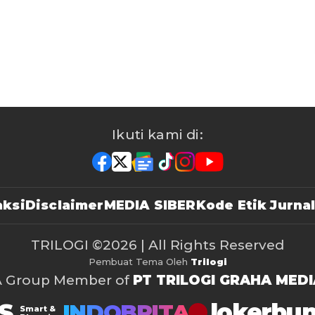
Ikuti kami di:
ksi
Disclaimer
MEDIA SIBER
Kode Etik Jurnal
TRILOGI
©2026 | All Rights Reserved
Pembuat Tema Oleh
Trilogi
A Group Member of
PT TRILOGI GRAHA MEDI
S
lokerbu
INDOBRITA
Smart &