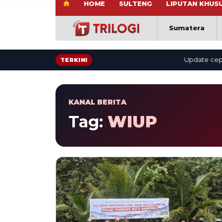
HOME
SULTENG
LIPUTAN KHUS
Sumatera
Update cepat: be
TERKINI
KANAL BERITA
Tag:
WIUP