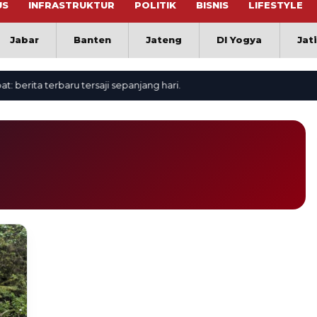
US
INFRASTRUKTUR
POLITIK
BISNIS
LIFESTYLE
Jabar
Banten
Jateng
DI Yogya
Jat
rita terbaru tersaji sepanjang hari.