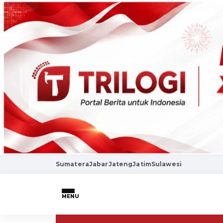
Sumatera
Jabar
Jateng
Jatim
Sulawesi
MENU