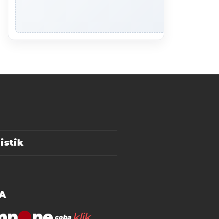
istik
A
mn
klik
coba