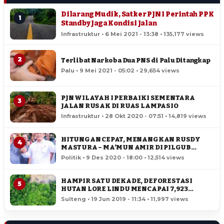
Dilarang Mudik, Satker PJN I Perintah PPK
1
Standby Jaga Kondisi Jalan
Infrastruktur • 6 Mei 2021 - 13:38 • 135,177 views
2
Terlibat Narkoba Dua PNS di Palu Ditangkap
Palu • 9 Mei 2021 - 05:02 • 29,654 views
PJN WILAYAH I PERBAIKI SEMENTARA
3
JALAN RUSAK DI RUAS LAMPASIO
Infrastruktur • 28 Okt 2020 - 07:51 • 14,819 views
HITUNGAN CEPAT, MENANGKAN RUSDY
4
MASTURA – MA’MUN AMIR DI PILGUB
SULTENG
Politik • 9 Des 2020 - 18:00 • 12,514 views
HAMPIR SATU DEKADE, DEFORESTASI
5
HUTAN LORE LINDU MENCAPAI 7,923
HEKTAR
Sulteng • 19 Jun 2019 - 11:34 • 11,997 views