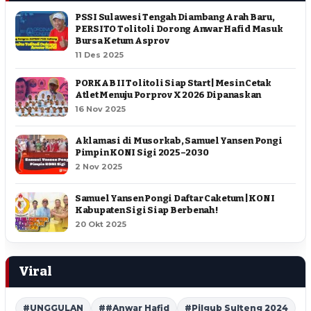
PSSI Sulawesi Tengah Diambang Arah Baru,
PERSITO Tolitoli Dorong Anwar Hafid Masuk
Bursa Ketum Asprov
11 Des 2025
PORKAB II Tolitoli Siap Start | Mesin Cetak
Atlet Menuju Porprov X 2026 Dipanaskan
16 Nov 2025
Aklamasi di Musorkab, Samuel Yansen Pongi
Pimpin KONI Sigi 2025–2030
2 Nov 2025
Samuel Yansen Pongi Daftar Caketum | KONI
Kabupaten Sigi Siap Berbenah !
20 Okt 2025
Viral
#UNGGULAN
##Anwar Hafid
#Pilgub Sulteng 2024