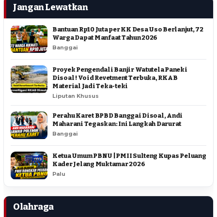
Jangan Lewatkan
Bantuan Rp10 Juta per KK Desa Uso Berlanjut, 72
Warga Dapat Manfaat Tahun 2026
Banggai
Proyek Pengendali Banjir Watutela Paneki
Disoal ! Void Revetment Terbuka, RKAB
Material Jadi Teka-teki
Liputan Khusus
Perahu Karet BPBD Banggai Disoal, Andi
Maharani Tegaskan: Ini Langkah Darurat
Banggai
Ketua Umum PBNU | PMII Sulteng Kupas Peluang
Kader Jelang Muktamar 2026
Palu
Olahraga