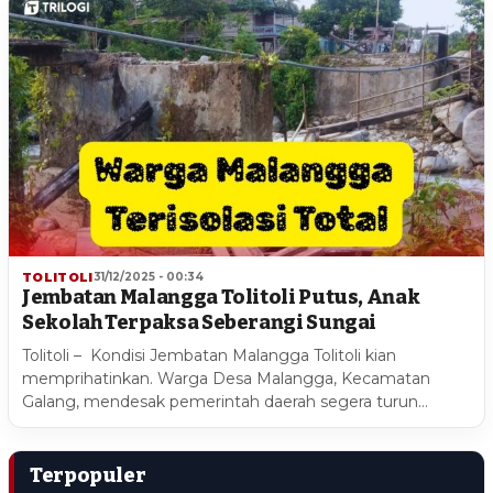
TOLITOLI
31/12/2025 - 00:34
Jembatan Malangga Tolitoli Putus, Anak
Sekolah Terpaksa Seberangi Sungai
Tolitoli – Kondisi Jembatan Malangga Tolitoli kian
memprihatinkan. Warga Desa Malangga, Kecamatan
Galang, mendesak pemerintah daerah segera turun…
Terpopuler