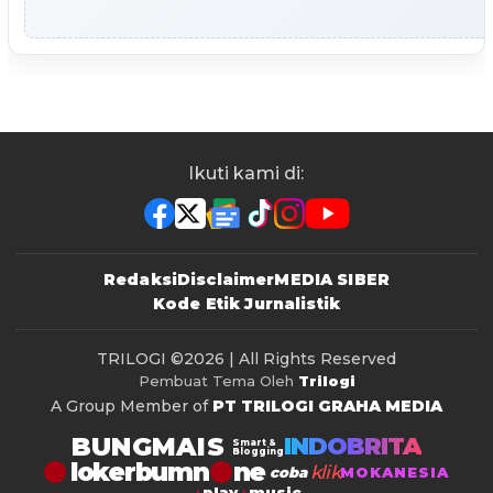
Ikuti kami di:
Redaksi
Disclaimer
MEDIA SIBER
Kode Etik Jurnalistik
TRILOGI
©2026 | All Rights Reserved
Pembuat Tema Oleh
Trilogi
A Group Member of
PT TRILOGI GRAHA MEDIA
BUNGMAIS
INDOBRITA
Smart &
Blogging
lokerbumn
klik
coba
MOKANESIA
play
music