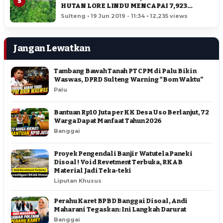
5
HUTAN LORE LINDU MENCAPAI 7,923
HEKTAR
Sulteng • 19 Jun 2019 - 11:34 • 12,235 views
Jangan Lewatkan
Tambang Bawah Tanah PT CPM di Palu Bikin
Waswas, DPRD Sulteng Warning “Bom Waktu”
Palu
Bantuan Rp10 Juta per KK Desa Uso Berlanjut, 72
Warga Dapat Manfaat Tahun 2026
Banggai
Proyek Pengendali Banjir Watutela Paneki
Disoal ! Void Revetment Terbuka, RKAB
Material Jadi Teka-teki
Liputan Khusus
Perahu Karet BPBD Banggai Disoal, Andi
Maharani Tegaskan: Ini Langkah Darurat
Banggai