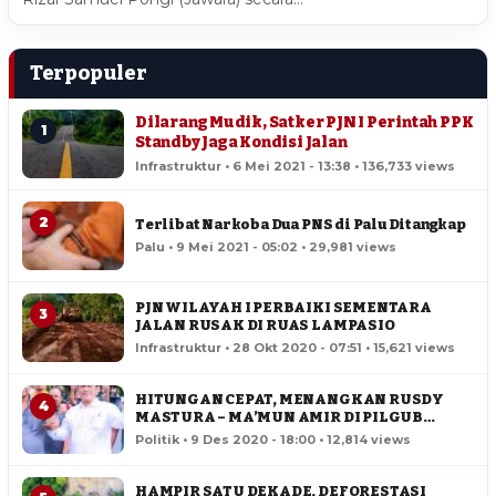
Terpopuler
Dilarang Mudik, Satker PJN I Perintah PPK
1
Standby Jaga Kondisi Jalan
Infrastruktur • 6 Mei 2021 - 13:38 • 136,733 views
2
Terlibat Narkoba Dua PNS di Palu Ditangkap
Palu • 9 Mei 2021 - 05:02 • 29,981 views
PJN WILAYAH I PERBAIKI SEMENTARA
3
JALAN RUSAK DI RUAS LAMPASIO
Infrastruktur • 28 Okt 2020 - 07:51 • 15,621 views
HITUNGAN CEPAT, MENANGKAN RUSDY
4
MASTURA – MA’MUN AMIR DI PILGUB
SULTENG
Politik • 9 Des 2020 - 18:00 • 12,814 views
HAMPIR SATU DEKADE, DEFORESTASI