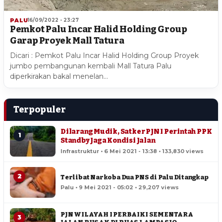
PALU
16/09/2022 - 23:27
Pemkot Palu Incar Halid Holding Group
Garap Proyek Mall Tatura
Dicari : Pemkot Palu Incar Halid Holding Group Proyek
jumbo pembangunan kembali Mall Tatura Palu
diperkirakan bakal menelan…
Terpopuler
Dilarang Mudik, Satker PJN I Perintah PPK
1
Standby Jaga Kondisi Jalan
Infrastruktur • 6 Mei 2021 - 13:38 • 133,830 views
2
Terlibat Narkoba Dua PNS di Palu Ditangkap
Palu • 9 Mei 2021 - 05:02 • 29,207 views
PJN WILAYAH I PERBAIKI SEMENTARA
3