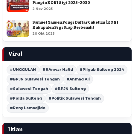
Pimpin KONI Sigi 2025–2030
2 Nov 2025
Samuel Yansen Pongi Daftar Caketum | KONI
Kabupaten Sigi Siap Berbenah !
20 Okt 2025
Viral
#UNGGULAN
##Anwar Hafid
#Pilgub Sulteng 2024
#BPJN Sulawesi Tengah
#Ahmad Ali
#Sulawesi Tengah
#BPJN Sulteng
#Polda Sulteng
#Politik Sulawesi Tengah
#Reny Lamadjido
Iklan