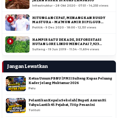
JALAN RUSAK DI RUAS LAMPASIO
Infrastruktur • 28 Okt 2020 - 07:51 • 14,255 views
HITUNGAN CEPAT, MENANGKAN RUSDY
4
MASTURA – MA’MUN AMIR DI PILGUB
SULTENG
Politik • 9 Des 2020 - 18:00 • 12,151 views
HAMPIR SATU DEKADE, DEFORESTASI
5
HUTAN LORE LINDU MENCAPAI 7,923
HEKTAR
Sulteng • 19 Jun 2019 - 11:34 • 11,694 views
Jangan Lewatkan
Ketua Umum PBNU | PMII Sulteng Kupas Peluang
Kader Jelang Muktamar 2026
Palu
Pelantikan Kepala Sekolah | Bupati Amran Hi
Yahya Lantik 45 Pejabat, Titip Pesan Ini
Tolitoli