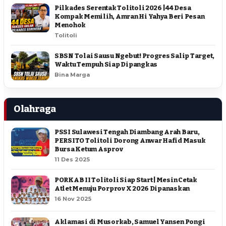
Pilkades Serentak Tolitoli 2026 | 44 Desa
Kompak Memilih, Amran Hi Yahya Beri Pesan
Menohok
Tolitoli
SBSN Tolai Sausu Ngebut! Progres Salip Target,
Waktu Tempuh Siap Dipangkas
Bina Marga
Olahraga
PSSI Sulawesi Tengah Diambang Arah Baru,
PERSITO Tolitoli Dorong Anwar Hafid Masuk
Bursa Ketum Asprov
11 Des 2025
PORKAB II Tolitoli Siap Start | Mesin Cetak
Atlet Menuju Porprov X 2026 Dipanaskan
16 Nov 2025
Aklamasi di Musorkab, Samuel Yansen Pongi