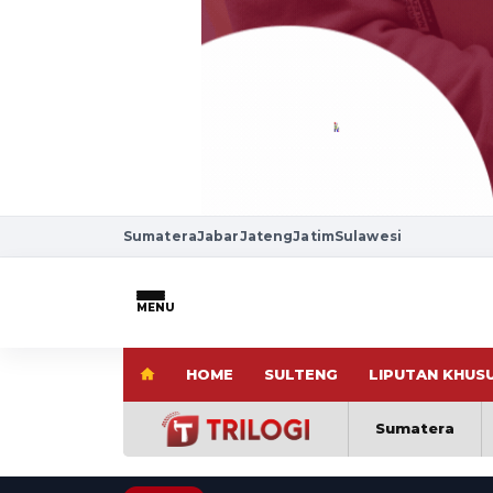
Sumatera
Jabar
Jateng
Jatim
Sulawesi
MENU
HOME
SULTENG
LIPUTAN KHUS
Sumatera