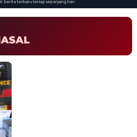
rita terbaru tersaji sepanjang hari.
MASAL