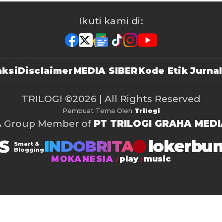
Ikuti kami di:
ksi
Disclaimer
MEDIA SIBER
Kode Etik Jurnal
TRILOGI
©2026 | All Rights Reserved
Pembuat Tema Oleh
Trilogi
A Group Member of
PT TRILOGI GRAHA MEDI
S
lokerbu
INDOBRITA
Smart &
Blogging
MOKANESIA
play
music