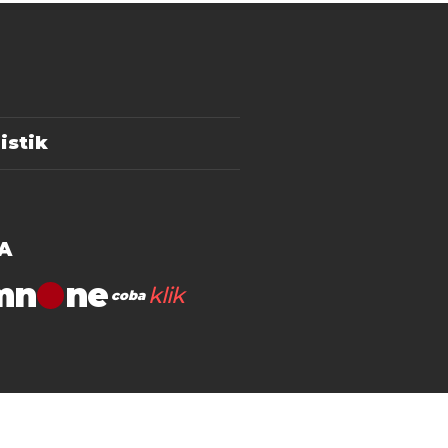
istik
A
mn
klik
coba