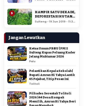
AMIR DI PILGUB
11,838 views
SULTENG
HAMPIR SATU DEKADE,
5
DEFORESTASI HUTAN
LORE LINDU MENCAPAI
Sulteng • 19 Jun 2019 - 11:34
7,923 HEKTAR
• 11,452 views
Jangan Lewatkan
Ketua Umum PBNU | PMII
Sulteng Kupas Peluang Kader
Jelang Muktamar 2026
Palu
Pelantikan Kepala Sekolah |
Bupati Amran Hi Yahya Lantik
45 Pejabat, Titip Pesan Ini
Tolitoli
Pilkades Serentak Tolitoli
2026 | 44 Desa Kompak
Memilih, Amran Hi Yahya Beri
Pesan Menohok