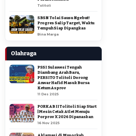
Tolitoli
SBSN Tolai Sausu Ngebut!
Progres Salip Target, Waktu
Tempuh Siap Dipangkas
Bina Marga
Olahraga
PSSI Sulawesi Tengah
Diambang Arah Baru,
PERSITO Tolitoli Dorong
Anwar Hafid Masuk Bursa
Ketum Asprov
11 Des 2025
PORKAB II Tolitoli Siap Start
| Mesin Cetak Atlet Menuju
Porprov X 2026 Dipanaskan
16 Nov 2025
Aklamasi di Musorkab,