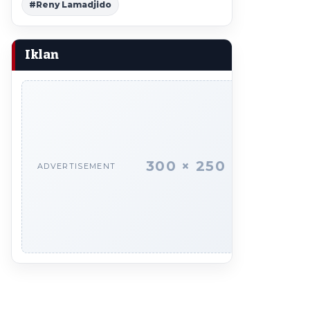
#Reny Lamadjido
Iklan
300 × 250
ADVERTISEMENT