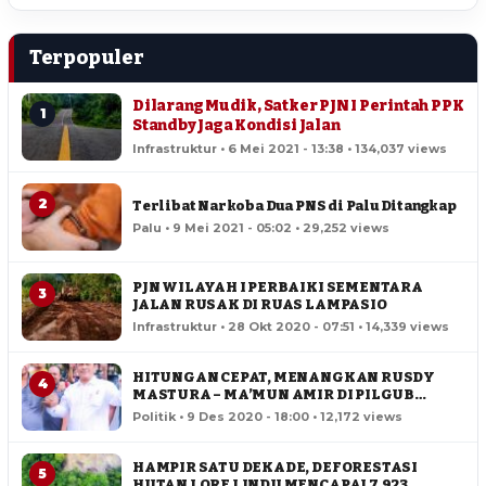
Terpopuler
Dilarang Mudik, Satker PJN I Perintah PPK
1
Standby Jaga Kondisi Jalan
Infrastruktur • 6 Mei 2021 - 13:38 • 134,037 views
2
Terlibat Narkoba Dua PNS di Palu Ditangkap
Palu • 9 Mei 2021 - 05:02 • 29,252 views
PJN WILAYAH I PERBAIKI SEMENTARA
3
JALAN RUSAK DI RUAS LAMPASIO
Infrastruktur • 28 Okt 2020 - 07:51 • 14,339 views
HITUNGAN CEPAT, MENANGKAN RUSDY
4
MASTURA – MA’MUN AMIR DI PILGUB
SULTENG
Politik • 9 Des 2020 - 18:00 • 12,172 views
HAMPIR SATU DEKADE, DEFORESTASI
5
HUTAN LORE LINDU MENCAPAI 7,923