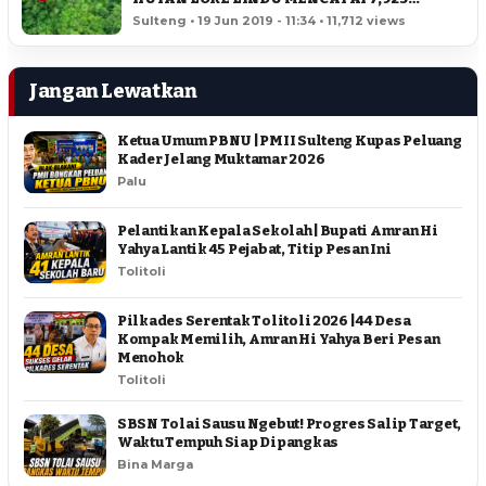
HEKTAR
Sulteng • 19 Jun 2019 - 11:34 • 11,712 views
Jangan Lewatkan
Ketua Umum PBNU | PMII Sulteng Kupas Peluang
Kader Jelang Muktamar 2026
Palu
Pelantikan Kepala Sekolah | Bupati Amran Hi
Yahya Lantik 45 Pejabat, Titip Pesan Ini
Tolitoli
Pilkades Serentak Tolitoli 2026 | 44 Desa
Kompak Memilih, Amran Hi Yahya Beri Pesan
Menohok
Tolitoli
SBSN Tolai Sausu Ngebut! Progres Salip Target,
Waktu Tempuh Siap Dipangkas
Bina Marga