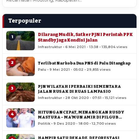
Terpopuler
Dilarang Mudik, Satker PJN I Perintah PPK
1
Standby Jaga Kondisi Jalan
Infrastruktur • 6 Mei 2021 - 13:38 • 135,804 views
2
Terlibat Narkoba Dua PNS di Palu Ditangkap
Palu • 9 Mei 2021 - 05:02 • 29,855 views
PJN WILAYAH I PERBAIKI SEMENTARA
3
JALAN RUSAK DI RUAS LAMPASIO
Infrastruktur • 28 Okt 2020 - 07:51 • 15,121 views
HITUNGAN CEPAT, MENANGKAN RUSDY
4
MASTURA – MA’MUN AMIR DI PILGUB
SULTENG
Politik • 9 Des 2020 - 18:00 • 12,700 views
HAMPIR SATU DEKADE, DEFORESTASI