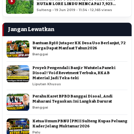
5
HUTAN LORE LINDU MENCAPAI 7,923
HEKTAR
Sulteng • 19 Jun 2019 - 11:34 • 12,165 views
Jangan Lewatkan
Bantuan Rp10 Juta per KK Desa Uso Berlanjut, 72
Warga Dapat Manfaat Tahun 2026
Banggai
Proyek Pengendali Banjir Watutela Paneki
Disoal ! Void Revetment Terbuka, RKAB
Material Jadi Teka-teki
Liputan Khusus
Perahu Karet BPBD Banggai Disoal, Andi
Maharani Tegaskan: Ini Langkah Darurat
Banggai
Ketua Umum PBNU | PMII Sulteng Kupas Peluang
Kader Jelang Muktamar 2026
Palu