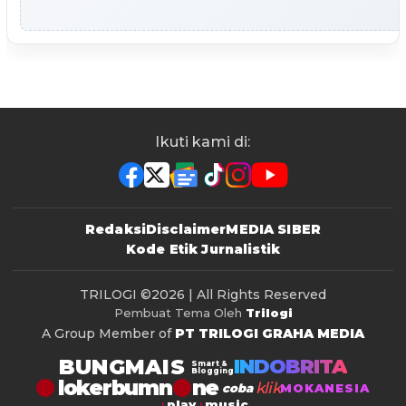
Ikuti kami di:
Redaksi
Disclaimer
MEDIA SIBER
Kode Etik Jurnalistik
TRILOGI
©2026 | All Rights Reserved
Pembuat Tema Oleh
Trilogi
A Group Member of
PT TRILOGI GRAHA MEDIA
BUNGMAIS
INDOBRITA
Smart &
Blogging
lokerbumn
klik
coba
MOKANESIA
play
music