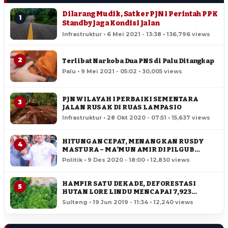
Dilarang Mudik, Satker PJN I Perintah PPK
1
Standby Jaga Kondisi Jalan
Infrastruktur • 6 Mei 2021 - 13:38 • 136,796 views
2
Terlibat Narkoba Dua PNS di Palu Ditangkap
Palu • 9 Mei 2021 - 05:02 • 30,005 views
PJN WILAYAH I PERBAIKI SEMENTARA
3
JALAN RUSAK DI RUAS LAMPASIO
Infrastruktur • 28 Okt 2020 - 07:51 • 15,637 views
HITUNGAN CEPAT, MENANGKAN RUSDY
4
MASTURA – MA’MUN AMIR DI PILGUB
SULTENG
Politik • 9 Des 2020 - 18:00 • 12,830 views
HAMPIR SATU DEKADE, DEFORESTASI
5
HUTAN LORE LINDU MENCAPAI 7,923
HEKTAR
Sulteng • 19 Jun 2019 - 11:34 • 12,240 views