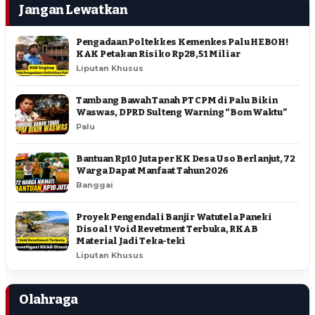
Jangan Lewatkan
Pengadaan Poltekkes Kemenkes Palu HEBOH!
KAK Petakan Risiko Rp28,51 Miliar
Liputan Khusus
Tambang Bawah Tanah PT CPM di Palu Bikin
Waswas, DPRD Sulteng Warning “Bom Waktu”
Palu
Bantuan Rp10 Juta per KK Desa Uso Berlanjut, 72
Warga Dapat Manfaat Tahun 2026
Banggai
Proyek Pengendali Banjir Watutela Paneki
Disoal ! Void Revetment Terbuka, RKAB
Material Jadi Teka-teki
Liputan Khusus
Olahraga