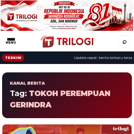
⌕
MENU
Update cepat: berita terbaru tersaji 
TERKINI
KANAL BERITA
Tag:
TOKOH PEREMPUAN
GERINDRA