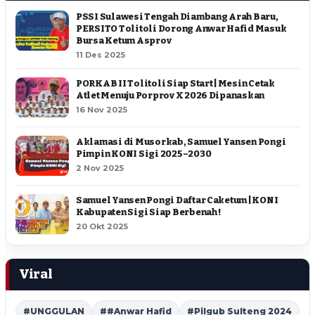
PSSI Sulawesi Tengah Diambang Arah Baru,
PERSITO Tolitoli Dorong Anwar Hafid Masuk
Bursa Ketum Asprov
11 Des 2025
PORKAB II Tolitoli Siap Start | Mesin Cetak
Atlet Menuju Porprov X 2026 Dipanaskan
16 Nov 2025
Aklamasi di Musorkab, Samuel Yansen Pongi
Pimpin KONI Sigi 2025–2030
2 Nov 2025
Samuel Yansen Pongi Daftar Caketum | KONI
Kabupaten Sigi Siap Berbenah !
20 Okt 2025
Viral
#UNGGULAN
##Anwar Hafid
#Pilgub Sulteng 2024