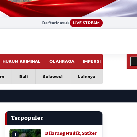
Daftar
Masuk
LIVE STREAM
HUKUM KRIMINAL
OLAHRAGA
IMPERSI
VIRAL
im
Bali
Sulawesi
Lainnya
Terpopuler
Dilarang Mudik, Satker
1