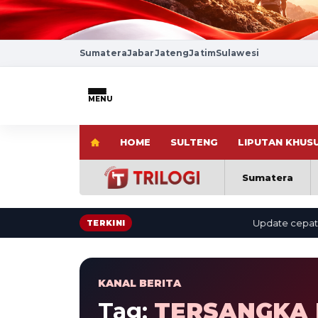
Sumatera
Jabar
Jateng
Jatim
Sulawesi
MENU
HOME
SULTENG
LIPUTAN KHUS
Sumatera
Update cepat: berit
TERKINI
KANAL BERITA
Tag:
TERSANGKA 