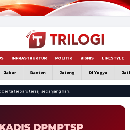
US
INFRASTRUKTUR
POLITIK
BISNIS
LIFESTYLE
Jabar
Banten
Jateng
DI Yogya
Jat
a terbaru tersaji sepanjang hari.
KADIS DPMPTSP