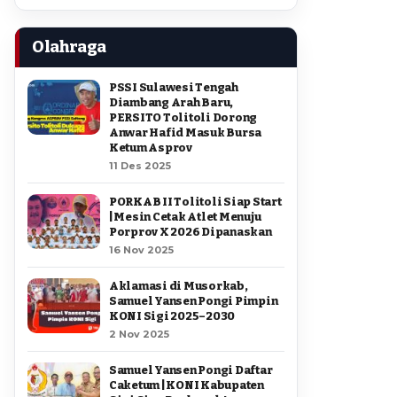
Olahraga
PSSI Sulawesi Tengah
Diambang Arah Baru,
PERSITO Tolitoli Dorong
Anwar Hafid Masuk Bursa
Ketum Asprov
11 Des 2025
PORKAB II Tolitoli Siap Start
| Mesin Cetak Atlet Menuju
Porprov X 2026 Dipanaskan
16 Nov 2025
Aklamasi di Musorkab,
Samuel Yansen Pongi Pimpin
KONI Sigi 2025–2030
2 Nov 2025
Samuel Yansen Pongi Daftar
Caketum | KONI Kabupaten