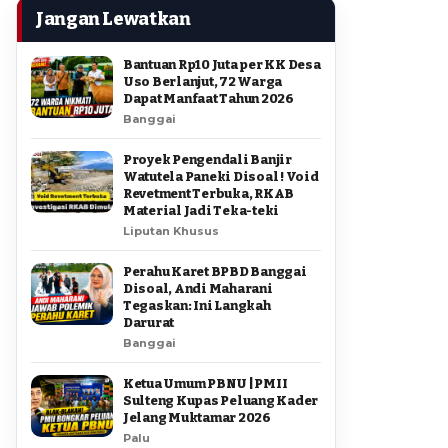
Jangan Lewatkan
Bantuan Rp10 Juta per KK Desa
Uso Berlanjut, 72 Warga
Dapat Manfaat Tahun 2026
Banggai
Proyek Pengendali Banjir
Watutela Paneki Disoal ! Void
Revetment Terbuka, RKAB
Material Jadi Teka-teki
Liputan Khusus
Perahu Karet BPBD Banggai
Disoal, Andi Maharani
Tegaskan: Ini Langkah
Darurat
Banggai
Ketua Umum PBNU | PMII
Sulteng Kupas Peluang Kader
Jelang Muktamar 2026
Palu