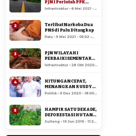
PJN I Perintah PPK
Standby Jaga Kondisi
Infrastruktur • 6 Mei 2021 -
Jalan
13:38 • 135,541 views
Terlibat Narkoba Dua
2
PNS di Palu Ditangkap
Palu • 9 Mei 2021 - 05:02 •
29,790 views
PJN WILAYAH I
3
PERBAIKI SEMENTARA
JALAN RUSAK DI RUAS
Infrastruktur • 28 Okt 2020 -
LAMPASIO
07:51 • 15,025 views
HITUNGAN CEPAT,
4
MENANGKAN RUSDY
MASTURA – MA’MUN
Politik • 9 Des 2020 - 18:00 •
AMIR DI PILGUB
12,646 views
SULTENG
HAMPIR SATU DEKADE,
5
DEFORESTASI HUTAN
LORE LINDU MENCAPAI
Sulteng • 19 Jun 2019 - 11:34
7,923 HEKTAR
• 12,111 views