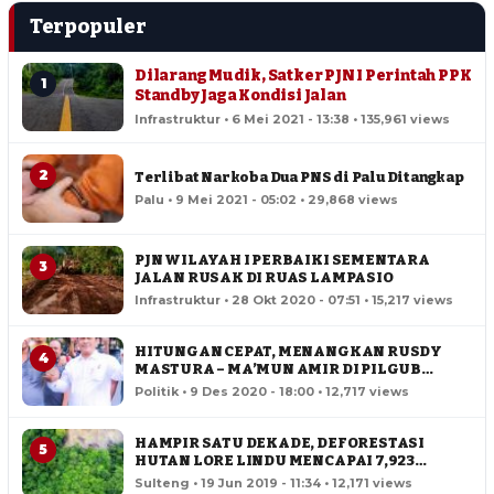
Terpopuler
Dilarang Mudik, Satker PJN I Perintah PPK
1
Standby Jaga Kondisi Jalan
Infrastruktur • 6 Mei 2021 - 13:38 • 135,961 views
2
Terlibat Narkoba Dua PNS di Palu Ditangkap
Palu • 9 Mei 2021 - 05:02 • 29,868 views
PJN WILAYAH I PERBAIKI SEMENTARA
3
JALAN RUSAK DI RUAS LAMPASIO
Infrastruktur • 28 Okt 2020 - 07:51 • 15,217 views
HITUNGAN CEPAT, MENANGKAN RUSDY
4
MASTURA – MA’MUN AMIR DI PILGUB
SULTENG
Politik • 9 Des 2020 - 18:00 • 12,717 views
HAMPIR SATU DEKADE, DEFORESTASI
5
HUTAN LORE LINDU MENCAPAI 7,923
HEKTAR
Sulteng • 19 Jun 2019 - 11:34 • 12,171 views