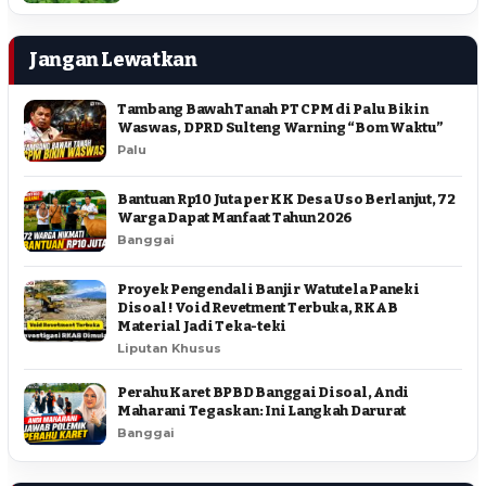
Jangan Lewatkan
Tambang Bawah Tanah PT CPM di Palu Bikin
Waswas, DPRD Sulteng Warning “Bom Waktu”
Palu
Bantuan Rp10 Juta per KK Desa Uso Berlanjut, 72
Warga Dapat Manfaat Tahun 2026
Banggai
Proyek Pengendali Banjir Watutela Paneki
Disoal ! Void Revetment Terbuka, RKAB
Material Jadi Teka-teki
Liputan Khusus
Perahu Karet BPBD Banggai Disoal, Andi
Maharani Tegaskan: Ini Langkah Darurat
Banggai