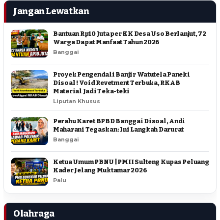
Jangan Lewatkan
Bantuan Rp10 Juta per KK Desa Uso Berlanjut, 72
Warga Dapat Manfaat Tahun 2026
Banggai
Proyek Pengendali Banjir Watutela Paneki
Disoal ! Void Revetment Terbuka, RKAB
Material Jadi Teka-teki
Liputan Khusus
Perahu Karet BPBD Banggai Disoal, Andi
Maharani Tegaskan: Ini Langkah Darurat
Banggai
Ketua Umum PBNU | PMII Sulteng Kupas Peluang
Kader Jelang Muktamar 2026
Palu
Olahraga