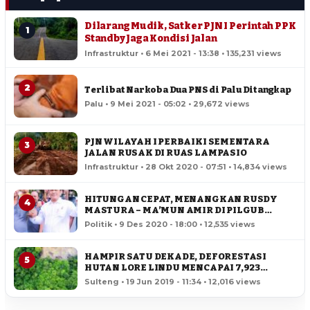
Dilarang Mudik, Satker PJN I Perintah PPK
1
Standby Jaga Kondisi Jalan
Infrastruktur • 6 Mei 2021 - 13:38 • 135,231 views
2
Terlibat Narkoba Dua PNS di Palu Ditangkap
Palu • 9 Mei 2021 - 05:02 • 29,672 views
PJN WILAYAH I PERBAIKI SEMENTARA
3
JALAN RUSAK DI RUAS LAMPASIO
Infrastruktur • 28 Okt 2020 - 07:51 • 14,834 views
HITUNGAN CEPAT, MENANGKAN RUSDY
4
MASTURA – MA’MUN AMIR DI PILGUB
SULTENG
Politik • 9 Des 2020 - 18:00 • 12,535 views
HAMPIR SATU DEKADE, DEFORESTASI
5
HUTAN LORE LINDU MENCAPAI 7,923
HEKTAR
Sulteng • 19 Jun 2019 - 11:34 • 12,016 views