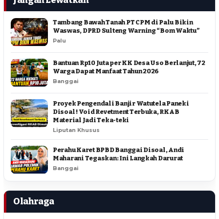
Tambang Bawah Tanah PT CPM di Palu Bikin
Waswas, DPRD Sulteng Warning “Bom Waktu”
Palu
Bantuan Rp10 Juta per KK Desa Uso Berlanjut, 72
Warga Dapat Manfaat Tahun 2026
Banggai
Proyek Pengendali Banjir Watutela Paneki
Disoal ! Void Revetment Terbuka, RKAB
Material Jadi Teka-teki
Liputan Khusus
Perahu Karet BPBD Banggai Disoal, Andi
Maharani Tegaskan: Ini Langkah Darurat
Banggai
Olahraga