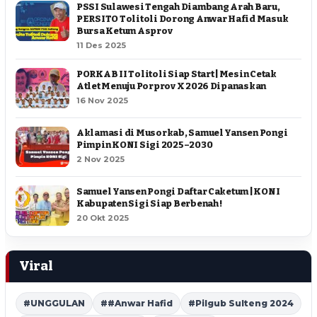
PSSI Sulawesi Tengah Diambang Arah Baru,
PERSITO Tolitoli Dorong Anwar Hafid Masuk
Bursa Ketum Asprov
11 Des 2025
PORKAB II Tolitoli Siap Start | Mesin Cetak
Atlet Menuju Porprov X 2026 Dipanaskan
16 Nov 2025
Aklamasi di Musorkab, Samuel Yansen Pongi
Pimpin KONI Sigi 2025–2030
2 Nov 2025
Samuel Yansen Pongi Daftar Caketum | KONI
Kabupaten Sigi Siap Berbenah !
20 Okt 2025
Viral
#UNGGULAN
##Anwar Hafid
#Pilgub Sulteng 2024