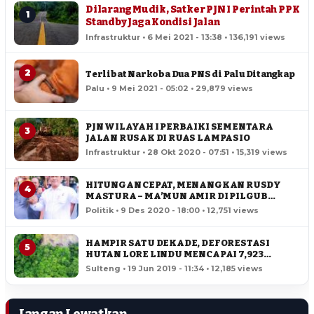
Dilarang Mudik, Satker PJN I Perintah PPK
1
Standby Jaga Kondisi Jalan
Infrastruktur • 6 Mei 2021 - 13:38 • 136,191 views
2
Terlibat Narkoba Dua PNS di Palu Ditangkap
Palu • 9 Mei 2021 - 05:02 • 29,879 views
PJN WILAYAH I PERBAIKI SEMENTARA
3
JALAN RUSAK DI RUAS LAMPASIO
Infrastruktur • 28 Okt 2020 - 07:51 • 15,319 views
HITUNGAN CEPAT, MENANGKAN RUSDY
4
MASTURA – MA’MUN AMIR DI PILGUB
SULTENG
Politik • 9 Des 2020 - 18:00 • 12,751 views
HAMPIR SATU DEKADE, DEFORESTASI
5
HUTAN LORE LINDU MENCAPAI 7,923
HEKTAR
Sulteng • 19 Jun 2019 - 11:34 • 12,185 views
Jangan Lewatkan