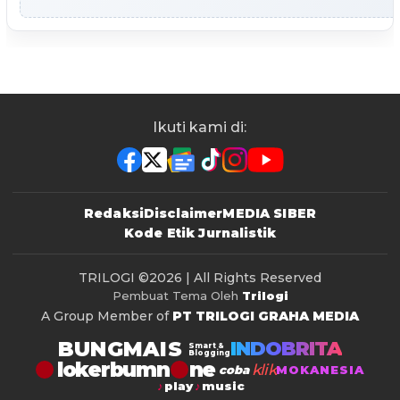
Ikuti kami di:
Redaksi
Disclaimer
MEDIA SIBER
Kode Etik Jurnalistik
TRILOGI
©2026 | All Rights Reserved
Pembuat Tema Oleh
Trilogi
A Group Member of
PT TRILOGI GRAHA MEDIA
BUNGMAIS
INDOBRITA
Smart &
Blogging
lokerbumn
klik
coba
MOKANESIA
play
music