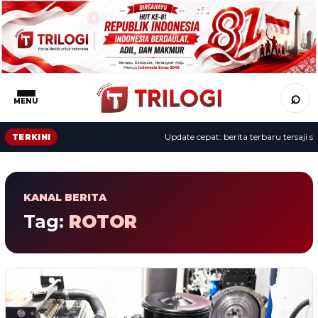
⌕
MENU
Update cepat: berita terbaru tersaji se
TERKINI
KANAL BERITA
Tag:
ROTOR