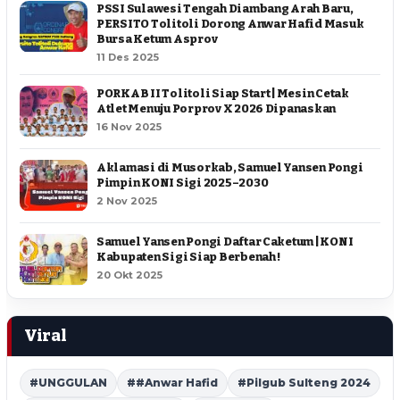
PSSI Sulawesi Tengah Diambang Arah Baru,
PERSITO Tolitoli Dorong Anwar Hafid Masuk
Bursa Ketum Asprov
11 Des 2025
PORKAB II Tolitoli Siap Start | Mesin Cetak
Atlet Menuju Porprov X 2026 Dipanaskan
16 Nov 2025
Aklamasi di Musorkab, Samuel Yansen Pongi
Pimpin KONI Sigi 2025–2030
2 Nov 2025
Samuel Yansen Pongi Daftar Caketum | KONI
Kabupaten Sigi Siap Berbenah !
20 Okt 2025
Viral
#UNGGULAN
##Anwar Hafid
#Pilgub Sulteng 2024