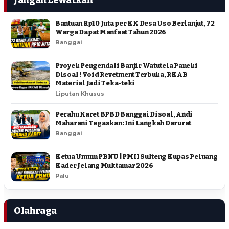
Bantuan Rp10 Juta per KK Desa Uso Berlanjut, 72
Warga Dapat Manfaat Tahun 2026
Banggai
Proyek Pengendali Banjir Watutela Paneki
Disoal ! Void Revetment Terbuka, RKAB
Material Jadi Teka-teki
Liputan Khusus
Perahu Karet BPBD Banggai Disoal, Andi
Maharani Tegaskan: Ini Langkah Darurat
Banggai
Ketua Umum PBNU | PMII Sulteng Kupas Peluang
Kader Jelang Muktamar 2026
Palu
Olahraga