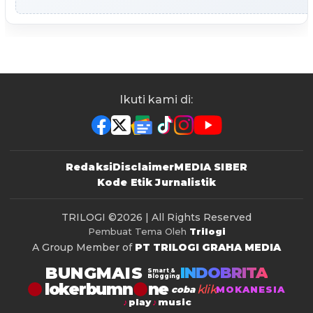
Ikuti kami di:
Redaksi
Disclaimer
MEDIA SIBER
Kode Etik Jurnalistik
TRILOGI
©2026 | All Rights Reserved
Pembuat Tema Oleh
Trilogi
A Group Member of
PT TRILOGI GRAHA MEDIA
BUNGMAIS
INDOBRITA
Smart &
Blogging
lokerbumn
klik
coba
MOKANESIA
play
music