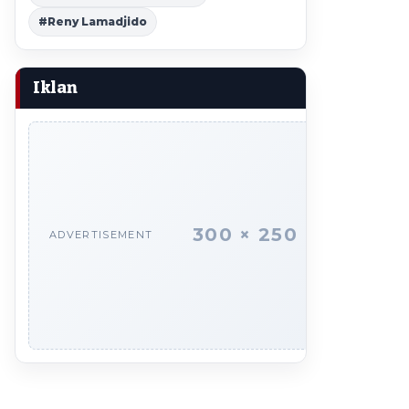
#Reny Lamadjido
Iklan
300 × 250
ADVERTISEMENT