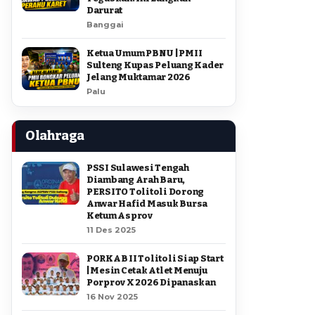
Darurat
Banggai
Ketua Umum PBNU | PMII
Sulteng Kupas Peluang Kader
Jelang Muktamar 2026
Palu
Olahraga
PSSI Sulawesi Tengah
Diambang Arah Baru,
PERSITO Tolitoli Dorong
Anwar Hafid Masuk Bursa
Ketum Asprov
11 Des 2025
PORKAB II Tolitoli Siap Start
| Mesin Cetak Atlet Menuju
Porprov X 2026 Dipanaskan
16 Nov 2025