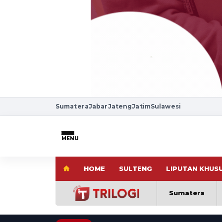
Sumatera
Jabar
Jateng
Jatim
Sulawesi
MENU
HOME
SULTENG
LIPUTAN KHUS
Sumatera