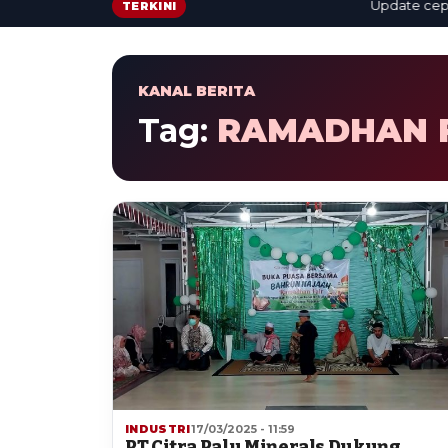
Update cepat: b
TERKINI
KANAL BERITA
Tag:
RAMADHAN F
INDUSTRI
17/03/2025 - 11:59
PT Citra Palu Minerals Dukung