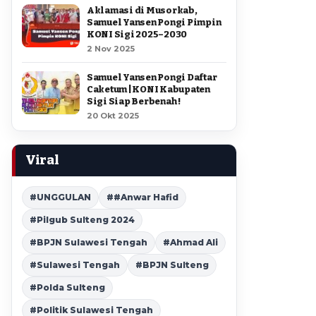
Aklamasi di Musorkab,
Samuel Yansen Pongi Pimpin
KONI Sigi 2025–2030
2 Nov 2025
Samuel Yansen Pongi Daftar
Caketum | KONI Kabupaten
Sigi Siap Berbenah !
20 Okt 2025
Viral
#UNGGULAN
##Anwar Hafid
#Pilgub Sulteng 2024
#BPJN Sulawesi Tengah
#Ahmad Ali
#Sulawesi Tengah
#BPJN Sulteng
#Polda Sulteng
#Politik Sulawesi Tengah