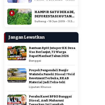
AMIR DI PILGUB
12,208 views
SULTENG
HAMPIR SATU DEKADE,
5
DEFORESTASI HUTAN
LORE LINDU MENCAPAI
Sulteng • 19 Jun 2019 - 11:34
7,923 HEKTAR
• 11,754 views
Jangan Lewatkan
Bantuan Rp10 Juta per KK Desa
Uso Berlanjut, 72 Warga
Dapat Manfaat Tahun 2026
Banggai
Proyek Pengendali Banjir
Watutela Paneki Disoal ! Void
Revetment Terbuka, RKAB
Material Jadi Teka-teki
Liputan Khusus
Perahu Karet BPBD Banggai
Disoal, Andi Maharani
Tegaskan: Ini Langkah