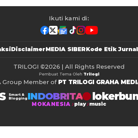
Ikuti kami di:
ksi
Disclaimer
MEDIA SIBER
Kode Etik Jurnal
TRILOGI
©2026 | All Rights Reserved
Pembuat Tema Oleh
Trilogi
A Group Member of
PT TRILOGI GRAHA MEDI
S
lokerbu
INDOBRITA
Smart &
Blogging
MOKANESIA
play
music