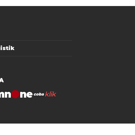
istik
A
mn
klik
coba