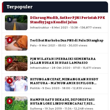
Terpopuler
Dilarang Mudik, Satker PJN I Perintah PPK
1
Standby Jaga Kondisi Jalan
Infrastruktur • 6 Mei 2021 - 13:38 • 136,877 views
2
Terlibat Narkoba Dua PNS di Palu Ditangkap
Palu • 9 Mei 2021 - 05:02 • 30,031 views
PJN WILAYAH I PERBAIKI SEMENTARA
3
JALAN RUSAK DI RUAS LAMPASIO
Infrastruktur • 28 Okt 2020 - 07:51 • 15,671 views
HITUNGAN CEPAT, MENANGKAN RUSDY
4
MASTURA – MA’MUN AMIR DI PILGUB
SULTENG
Politik • 9 Des 2020 - 18:00 • 12,839 views
HAMPIR SATU DEKADE, DEFORESTASI
5
HUTAN LORE LINDU MENCAPAI 7,923
HEKTAR
Sulteng • 19 Jun 2019 - 11:34 • 12,248 views