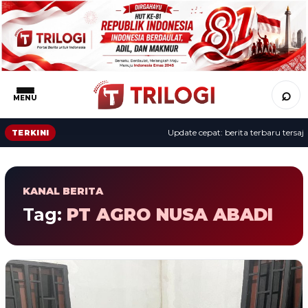
⌕
MENU
Update cepat: berita terbaru tersaji 
TERKINI
KANAL BERITA
Tag:
PT AGRO NUSA ABADI