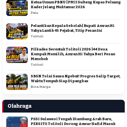
Ketua Umum PBNU | PMII Sulteng Kupas Peluang
Kader Jelang Muktamar 2026
Palu
Pelantikan Kepala Sekolah | Bupati Amran Hi
Yahya Lantik 45 Pejabat, Titip Pesan Ini
Tolitoli
Pilkades Serentak Tolitoli 2026 | 44 Desa
Kompak Memilih, Amran Hi Yahya Beri Pesan
Menohok
Tolitoli
SBSN Tolai Sausu Ngebut! Progres Salip Target,
Waktu Tempuh Siap Dipangkas
Bina Marga
Olahraga
PSSI Sulawesi Tengah Diambang Arah Baru,
PERSITO Tolitoli Dorong Anwar Hafid Masuk