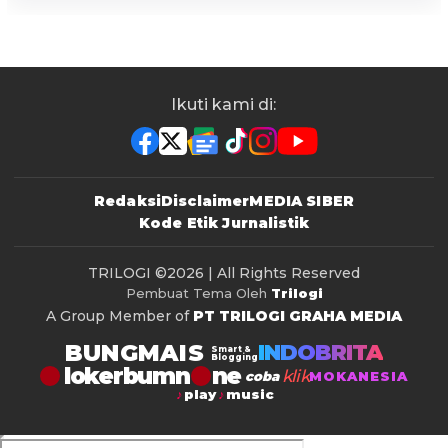
Ikuti kami di:
Redaksi
Disclaimer
MEDIA SIBER
Kode Etik Jurnalistik
TRILOGI
©2026 | All Rights Reserved
Pembuat Tema Oleh
Trilogi
A Group Member of
PT TRILOGI GRAHA MEDIA
BUNGMAIS
INDOBRITA
Smart &
Blogging
lokerbumn
klik
coba
MOKANESIA
play
music