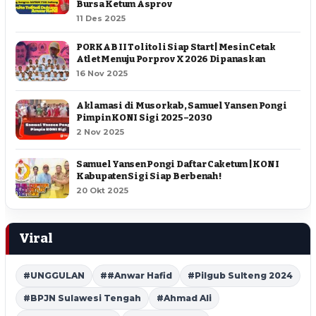
Bursa Ketum Asprov
11 Des 2025
PORKAB II Tolitoli Siap Start | Mesin Cetak
Atlet Menuju Porprov X 2026 Dipanaskan
16 Nov 2025
Aklamasi di Musorkab, Samuel Yansen Pongi
Pimpin KONI Sigi 2025–2030
2 Nov 2025
Samuel Yansen Pongi Daftar Caketum | KONI
Kabupaten Sigi Siap Berbenah !
20 Okt 2025
Viral
#UNGGULAN
##Anwar Hafid
#Pilgub Sulteng 2024
#BPJN Sulawesi Tengah
#Ahmad Ali