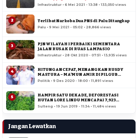
Infrastruktur • 6 Mei 2021 - 13:38 • 133,050 views
2
Terlibat Narkoba Dua PNS di Palu Ditangkap
Palu • 9 Mei 2021 - 05:02 • 28,866 views
PJN WILAYAH I PERBAIKI SEMENTARA
3
JALAN RUSAK DI RUAS LAMPASIO
Infrastruktur • 28 Okt 2020 - 07:51 • 13,935 views
HITUNGAN CEPAT, MENANGKAN RUSDY
4
MASTURA – MA’MUN AMIR DI PILGUB
SULTENG
Politik • 9 Des 2020 - 18:00 • 11,891 views
HAMPIR SATU DEKADE, DEFORESTASI
5
HUTAN LORE LINDU MENCAPAI 7,923
HEKTAR
Sulteng • 19 Jun 2019 - 11:34 • 11,484 views
Jangan Lewatkan