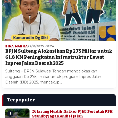
BINA MARGA
22/10/2025 - 10:24
BPJN Sulteng Alokasikan Rp 275 Miliar untuk
61,8 KM Peningkatan Infrastruktur Lewat
Inpres Jalan Daerah 2025
Sulteng – BPJN Sulawesi Tengah mengalokasikan
anggaran Rp 275,1 miliar untuk program Inpres Jalan
Daerah (IJD) 2025, mencakup…
Terpopuler
Dilarang Mudik, Satker PJN I Perintah PPK
1
Standby Jaga Kondisi Jalan