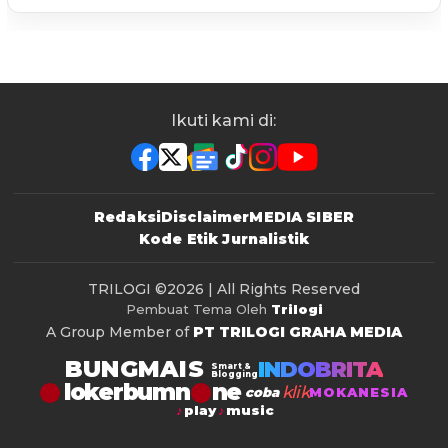
Ikuti kami di:
Redaksi
Disclaimer
MEDIA SIBER
Kode Etik Jurnalistik
TRILOGI
©2026 | All Rights Reserved
Pembuat Tema Oleh
Trilogi
A Group Member of
PT TRILOGI GRAHA MEDIA
BUNGMAIS
INDOBRITA
Smart &
Blogging
lokerbumn
klik
coba
MOKANESIA
play
music