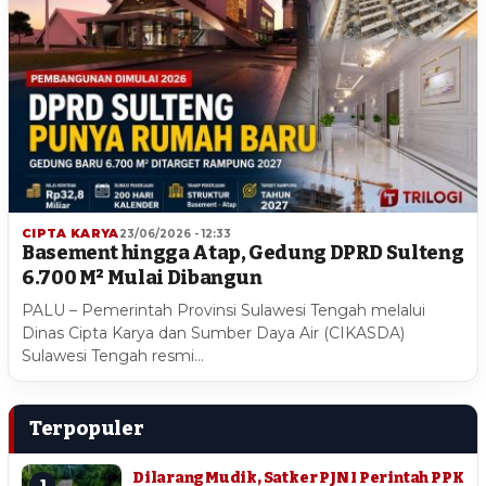
CIPTA KARYA
23/06/2026 - 12:33
Basement hingga Atap, Gedung DPRD Sulteng
6.700 M² Mulai Dibangun
PALU – Pemerintah Provinsi Sulawesi Tengah melalui
Dinas Cipta Karya dan Sumber Daya Air (CIKASDA)
Sulawesi Tengah resmi…
Terpopuler
Dilarang Mudik, Satker PJN I Perintah PPK
1