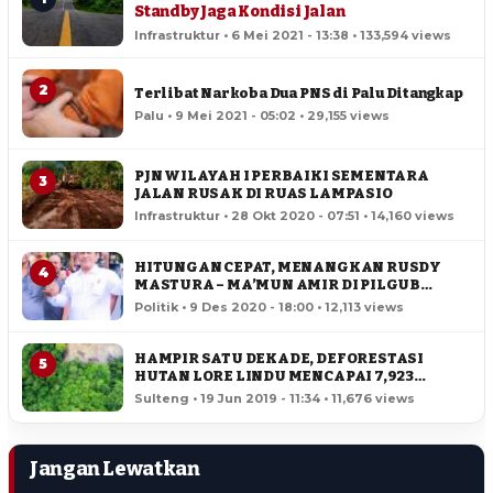
Standby Jaga Kondisi Jalan
Infrastruktur • 6 Mei 2021 - 13:38 • 133,594 views
2
Terlibat Narkoba Dua PNS di Palu Ditangkap
Palu • 9 Mei 2021 - 05:02 • 29,155 views
PJN WILAYAH I PERBAIKI SEMENTARA
3
JALAN RUSAK DI RUAS LAMPASIO
Infrastruktur • 28 Okt 2020 - 07:51 • 14,160 views
HITUNGAN CEPAT, MENANGKAN RUSDY
4
MASTURA – MA’MUN AMIR DI PILGUB
SULTENG
Politik • 9 Des 2020 - 18:00 • 12,113 views
HAMPIR SATU DEKADE, DEFORESTASI
5
HUTAN LORE LINDU MENCAPAI 7,923
HEKTAR
Sulteng • 19 Jun 2019 - 11:34 • 11,676 views
Jangan Lewatkan