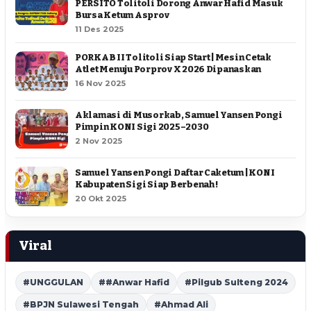
PERSITO Tolitoli Dorong Anwar Hafid Masuk
Bursa Ketum Asprov
11 Des 2025
PORKAB II Tolitoli Siap Start | Mesin Cetak
Atlet Menuju Porprov X 2026 Dipanaskan
16 Nov 2025
Aklamasi di Musorkab, Samuel Yansen Pongi
Pimpin KONI Sigi 2025–2030
2 Nov 2025
Samuel Yansen Pongi Daftar Caketum | KONI
Kabupaten Sigi Siap Berbenah !
20 Okt 2025
Viral
#UNGGULAN
##Anwar Hafid
#Pilgub Sulteng 2024
#BPJN Sulawesi Tengah
#Ahmad Ali