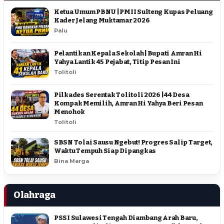
Ketua Umum PBNU | PMII Sulteng Kupas Peluang
Kader Jelang Muktamar 2026
Palu
Pelantikan Kepala Sekolah | Bupati Amran Hi
Yahya Lantik 45 Pejabat, Titip Pesan Ini
Tolitoli
Pilkades Serentak Tolitoli 2026 | 44 Desa
Kompak Memilih, Amran Hi Yahya Beri Pesan
Menohok
Tolitoli
SBSN Tolai Sausu Ngebut! Progres Salip Target,
Waktu Tempuh Siap Dipangkas
Bina Marga
Olahraga
PSSI Sulawesi Tengah Diambang Arah Baru,