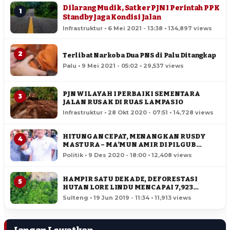
Dilarang Mudik, Satker PJN I Perintah PPK
1
Standby Jaga Kondisi Jalan
Infrastruktur • 6 Mei 2021 - 13:38 • 134,897 views
2
Terlibat Narkoba Dua PNS di Palu Ditangkap
Palu • 9 Mei 2021 - 05:02 • 29,537 views
PJN WILAYAH I PERBAIKI SEMENTARA
3
JALAN RUSAK DI RUAS LAMPASIO
Infrastruktur • 28 Okt 2020 - 07:51 • 14,728 views
HITUNGAN CEPAT, MENANGKAN RUSDY
4
MASTURA – MA’MUN AMIR DI PILGUB
SULTENG
Politik • 9 Des 2020 - 18:00 • 12,408 views
HAMPIR SATU DEKADE, DEFORESTASI
5
HUTAN LORE LINDU MENCAPAI 7,923
HEKTAR
Sulteng • 19 Jun 2019 - 11:34 • 11,913 views