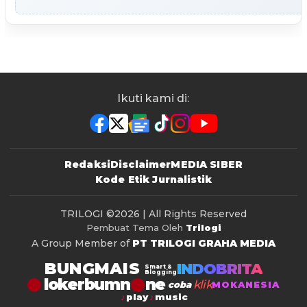
Ikuti kami di:
Redaksi
Disclaimer
MEDIA SIBER
Kode Etik Jurnalistik
TRILOGI
©2026 | All Rights Reserved
Pembuat Tema Oleh
Trilogi
A Group Member of
PT TRILOGI GRAHA MEDIA
BUNGMAIS
INDOBRITA
Smart &
Blogging
lokerbumn
klik
coba
MOKANESIA
play
music