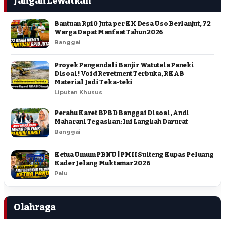
Jangan Lewatkan
Bantuan Rp10 Juta per KK Desa Uso Berlanjut, 72
Warga Dapat Manfaat Tahun 2026
Banggai
Proyek Pengendali Banjir Watutela Paneki
Disoal ! Void Revetment Terbuka, RKAB
Material Jadi Teka-teki
Liputan Khusus
Perahu Karet BPBD Banggai Disoal, Andi
Maharani Tegaskan: Ini Langkah Darurat
Banggai
Ketua Umum PBNU | PMII Sulteng Kupas Peluang
Kader Jelang Muktamar 2026
Palu
Olahraga