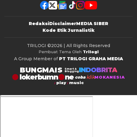
Redaksi
Disclaimer
MEDIA SIBER
Kode Etik Jurnalistik
TRILOGI
©2026 | All Rights Reserved
Pembuat Tema Oleh
Trilogi
A Group Member of
PT TRILOGI GRAHA MEDIA
BUNGMAIS
INDOBRITA
Smart &
Blogging
lokerbumn
klik
coba
MOKANESIA
play
music