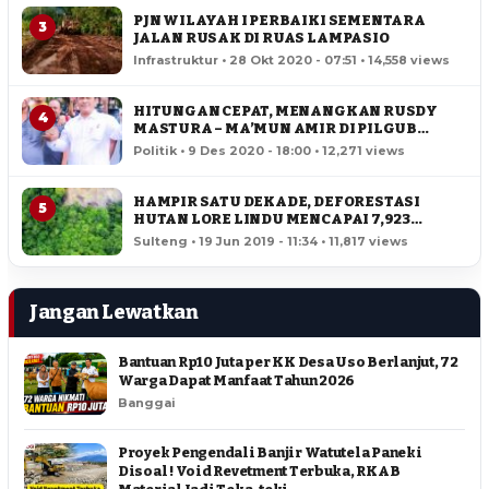
PJN WILAYAH I PERBAIKI SEMENTARA
3
JALAN RUSAK DI RUAS LAMPASIO
Infrastruktur • 28 Okt 2020 - 07:51 • 14,558 views
HITUNGAN CEPAT, MENANGKAN RUSDY
4
MASTURA – MA’MUN AMIR DI PILGUB
SULTENG
Politik • 9 Des 2020 - 18:00 • 12,271 views
HAMPIR SATU DEKADE, DEFORESTASI
5
HUTAN LORE LINDU MENCAPAI 7,923
HEKTAR
Sulteng • 19 Jun 2019 - 11:34 • 11,817 views
Jangan Lewatkan
Bantuan Rp10 Juta per KK Desa Uso Berlanjut, 72
Warga Dapat Manfaat Tahun 2026
Banggai
Proyek Pengendali Banjir Watutela Paneki
Disoal ! Void Revetment Terbuka, RKAB