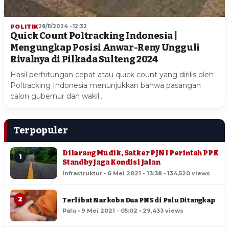
POLITIK
28/11/2024 - 12:32
Quick Count Poltracking Indonesia |
Mengungkap Posisi Anwar-Reny Ungguli
Rivalnya di Pilkada Sulteng 2024
Hasil perhitungan cepat atau quick count yang dirilis oleh
Poltracking Indonesia menunjukkan bahwa pasangan
calon gubernur dan wakil…
Terpopuler
Dilarang Mudik, Satker PJN I Perintah PPK
1
Standby Jaga Kondisi Jalan
Infrastruktur • 6 Mei 2021 - 13:38 • 134,520 views
2
Terlibat Narkoba Dua PNS di Palu Ditangkap
Palu • 9 Mei 2021 - 05:02 • 29,433 views