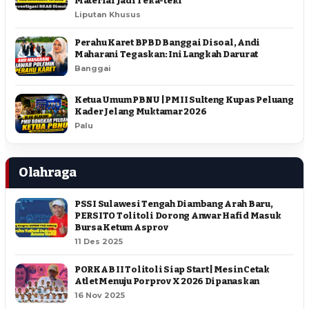
Material Jadi Teka-teki
Liputan Khusus
Perahu Karet BPBD Banggai Disoal, Andi
Maharani Tegaskan: Ini Langkah Darurat
Banggai
Ketua Umum PBNU | PMII Sulteng Kupas Peluang
Kader Jelang Muktamar 2026
Palu
Olahraga
PSSI Sulawesi Tengah Diambang Arah Baru,
PERSITO Tolitoli Dorong Anwar Hafid Masuk
Bursa Ketum Asprov
11 Des 2025
PORKAB II Tolitoli Siap Start | Mesin Cetak
Atlet Menuju Porprov X 2026 Dipanaskan
16 Nov 2025