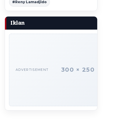
#Reny Lamadjido
Iklan
300 × 250
ADVERTISEMENT