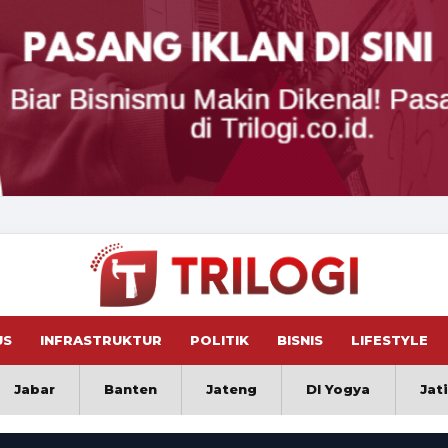
US
INFRASTRUKTUR
POLITIK
BISNIS
LIFESTYLE
Jabar
Banten
Jateng
DI Yogya
Jat