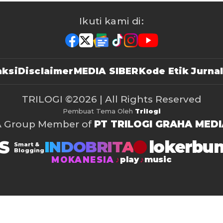
Ikuti kami di:
ksi
Disclaimer
MEDIA SIBER
Kode Etik Jurnal
TRILOGI
©2026 | All Rights Reserved
Pembuat Tema Oleh
Trilogi
A Group Member of
PT TRILOGI GRAHA MEDI
S
lokerbu
INDOBRITA
Smart &
Blogging
MOKANESIA
play
music