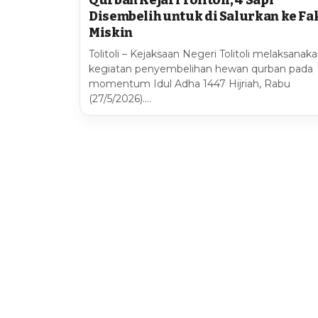
Qurban Kejari Tolitoli, 4 Sapi
Disembelih untuk di Salurkan ke Fa
Miskin
Tolitoli – Kejaksaan Negeri Tolitoli melaksanak
kegiatan penyembelihan hewan qurban pada
momentum Idul Adha 1447 Hijriah, Rabu
(27/5/2026).…