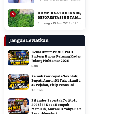
AMIR DI PILGUB
12,143 views
SULTENG
HAMPIR SATU DEKADE,
5
DEFORESTASI HUTAN
LORE LINDU MENCAPAI
Sulteng • 19 Jun 2019 - 11:34
7,923 HEKTAR
• 11,683 views
Jangan Lewatkan
Ketua Umum PBNU | PMII
Sulteng Kupas Peluang Kader
Jelang Muktamar 2026
Palu
Pelantikan Kepala Sekolah |
Bupati Amran Hi Yahya Lantik
45 Pejabat, Titip Pesan Ini
Tolitoli
Pilkades Serentak Tolitoli
2026 | 44 Desa Kompak
Memilih, Amran Hi Yahya Beri
Pesan Menohok