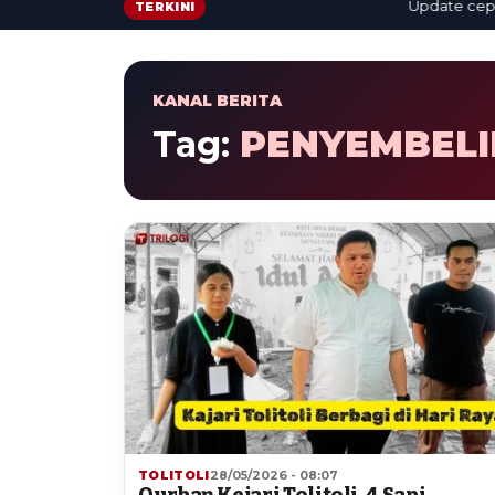
Update cepat: b
TERKINI
KANAL BERITA
Tag:
PENYEMBEL
TOLITOLI
28/05/2026 - 08:07