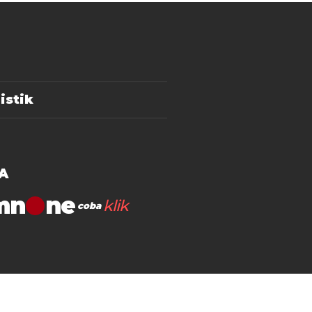
istik
A
mn
klik
coba