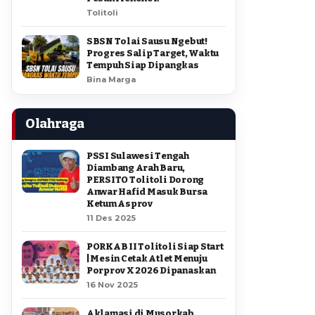
Tolitoli
SBSN Tolai Sausu Ngebut!
Progres Salip Target, Waktu
Tempuh Siap Dipangkas
Bina Marga
Olahraga
PSSI Sulawesi Tengah
Diambang Arah Baru,
PERSITO Tolitoli Dorong
Anwar Hafid Masuk Bursa
Ketum Asprov
11 Des 2025
PORKAB II Tolitoli Siap Start
| Mesin Cetak Atlet Menuju
Porprov X 2026 Dipanaskan
16 Nov 2025
Aklamasi di Musorkab,