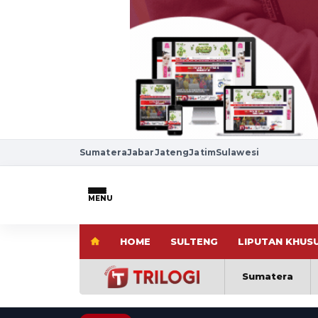
Sumatera
Jabar
Jateng
Jatim
Sulawesi
MENU
HOME
SULTENG
LIPUTAN KHUS
Sumatera