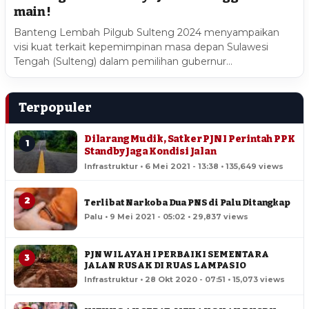
main !
Banteng Lembah Pilgub Sulteng 2024 menyampaikan
visi kuat terkait kepemimpinan masa depan Sulawesi
Tengah (Sulteng) dalam pemilihan gubernur…
Terpopuler
Dilarang Mudik, Satker PJN I Perintah PPK
1
Standby Jaga Kondisi Jalan
Infrastruktur • 6 Mei 2021 - 13:38 • 135,649 views
2
Terlibat Narkoba Dua PNS di Palu Ditangkap
Palu • 9 Mei 2021 - 05:02 • 29,837 views
PJN WILAYAH I PERBAIKI SEMENTARA
3
JALAN RUSAK DI RUAS LAMPASIO
Infrastruktur • 28 Okt 2020 - 07:51 • 15,073 views