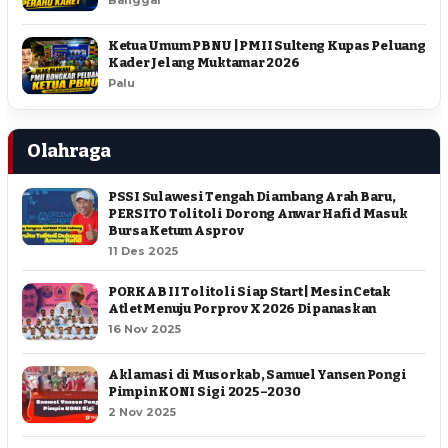
Banggai
Ketua Umum PBNU | PMII Sulteng Kupas Peluang
Kader Jelang Muktamar 2026
Palu
Olahraga
PSSI Sulawesi Tengah Diambang Arah Baru,
PERSITO Tolitoli Dorong Anwar Hafid Masuk
Bursa Ketum Asprov
11 Des 2025
PORKAB II Tolitoli Siap Start | Mesin Cetak
Atlet Menuju Porprov X 2026 Dipanaskan
16 Nov 2025
Aklamasi di Musorkab, Samuel Yansen Pongi
Pimpin KONI Sigi 2025–2030
2 Nov 2025