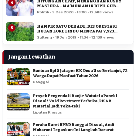
HITUNGAN CEPAT, MENANGKAN RUSDY
4
MASTURA – MA’MUN AMIR DI PILGUB
SULTENG
Politik • 9 Des 2020 - 18:00 • 12,688 views
HAMPIR SATU DEKADE, DEFORESTASI
5
HUTAN LORE LINDU MENCAPAI 7,923
HEKTAR
Sulteng • 19 Jun 2019 - 11:34 • 12,139 views
Jangan Lewatkan
Bantuan Rp10 Juta per KK Desa Uso Berlanjut, 72
Warga Dapat Manfaat Tahun 2026
Banggai
Proyek Pengendali Banjir Watutela Paneki
Disoal ! Void Revetment Terbuka, RKAB
Material Jadi Teka-teki
Liputan Khusus
Perahu Karet BPBD Banggai Disoal, Andi
Maharani Tegaskan: Ini Langkah Darurat