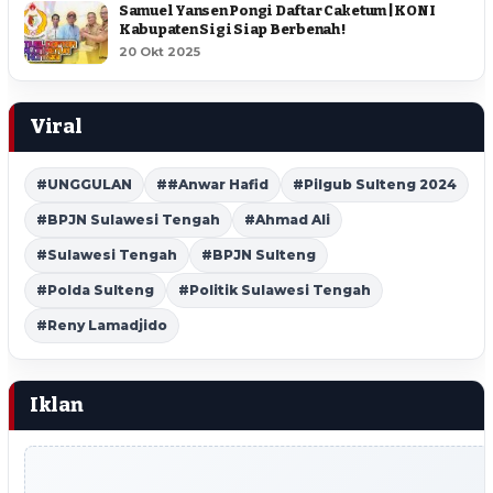
Samuel Yansen Pongi Daftar Caketum | KONI
Kabupaten Sigi Siap Berbenah !
20 Okt 2025
Viral
#UNGGULAN
##Anwar Hafid
#Pilgub Sulteng 2024
#BPJN Sulawesi Tengah
#Ahmad Ali
#Sulawesi Tengah
#BPJN Sulteng
#Polda Sulteng
#Politik Sulawesi Tengah
#Reny Lamadjido
Iklan