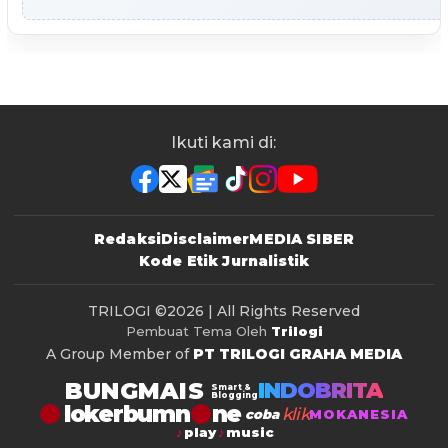
Ikuti kami di:
Redaksi
Disclaimer
MEDIA SIBER
Kode Etik Jurnalistik
TRILOGI
©2026 | All Rights Reserved
Pembuat Tema Oleh
Trilogi
A Group Member of
PT TRILOGI GRAHA MEDIA
BUNGMAIS
INDOBRITA
Smart &
Blogging
lokerbumn
klik
coba
MOKANESIA
play
music