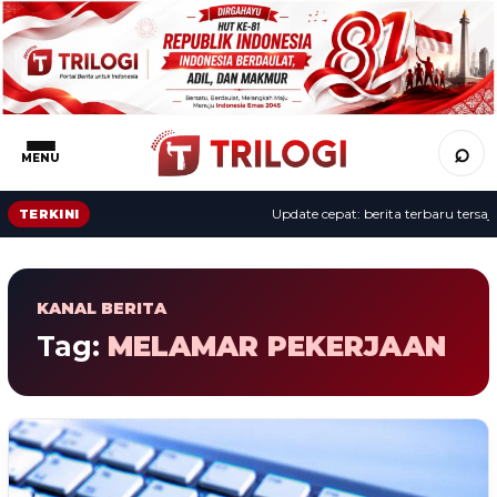
⌕
MENU
Update cepat: berita terbaru tersaji 
TERKINI
KANAL BERITA
Tag:
MELAMAR PEKERJAAN