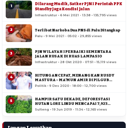
Dilarang Mudik, Satker PJN I Perintah PPK
1
Standby Jaga Kondisi Jalan
Infrastruktur • 6 Mei 2021 - 13:38 • 135,795 views
2
Terlibat Narkoba Dua PNS di Palu Ditangkap
Palu • 9 Mei 2021 - 05:02 • 29,855 views
PJN WILAYAH I PERBAIKI SEMENTARA
3
JALAN RUSAK DI RUAS LAMPASIO
Infrastruktur • 28 Okt 2020 - 07:51 • 15,119 views
HITUNGAN CEPAT, MENANGKAN RUSDY
4
MASTURA – MA’MUN AMIR DI PILGUB
SULTENG
Politik • 9 Des 2020 - 18:00 • 12,700 views
HAMPIR SATU DEKADE, DEFORESTASI
5
HUTAN LORE LINDU MENCAPAI 7,923
HEKTAR
Sulteng • 19 Jun 2019 - 11:34 • 12,165 views
Jangan Lewatkan