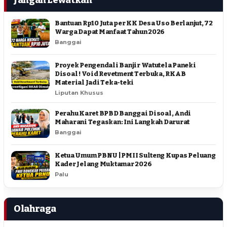
Bantuan Rp10 Juta per KK Desa Uso Berlanjut, 72
Warga Dapat Manfaat Tahun 2026
Banggai
Proyek Pengendali Banjir Watutela Paneki
Disoal ! Void Revetment Terbuka, RKAB
Material Jadi Teka-teki
Liputan Khusus
Perahu Karet BPBD Banggai Disoal, Andi
Maharani Tegaskan: Ini Langkah Darurat
Banggai
Ketua Umum PBNU | PMII Sulteng Kupas Peluang
Kader Jelang Muktamar 2026
Palu
Olahraga