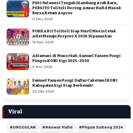
PSSI Sulawesi Tengah Diambang Arah Baru,
PERSITO Tolitoli Dorong Anwar Hafid Masuk
Bursa Ketum Asprov
11 Des 2025
PORKAB II Tolitoli Siap Start | Mesin Cetak
Atlet Menuju Porprov X 2026 Dipanaskan
16 Nov 2025
Aklamasi di Musorkab, Samuel Yansen Pongi
Pimpin KONI Sigi 2025–2030
2 Nov 2025
Samuel Yansen Pongi Daftar Caketum | KONI
Kabupaten Sigi Siap Berbenah !
20 Okt 2025
Viral
#UNGGULAN
##Anwar Hafid
#Pilgub Sulteng 2024