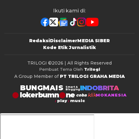
Ikuti kami di:
Redaksi
Disclaimer
MEDIA SIBER
Kode Etik Jurnalistik
TRILOGI
©2026 | All Rights Reserved
Pembuat Tema Oleh
Trilogi
A Group Member of
PT TRILOGI GRAHA MEDIA
BUNGMAIS
INDOBRITA
Smart &
Blogging
lokerbumn
klik
coba
MOKANESIA
play
music