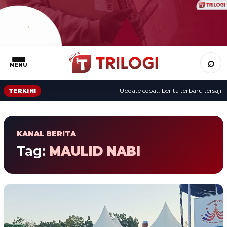
⌕
MENU
Update cepat: berita terbaru tersaji s
TERKINI
KANAL BERITA
Tag:
MAULID NABI