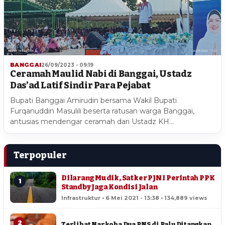
BANGGAI
26/09/2023 - 09:19
Ceramah Maulid Nabi di Banggai, Ustadz
Das’ad Latif Sindir Para Pejabat
Bupati Banggai Amirudin bersama Wakil Bupati
Furqanuddin Masulili beserta ratusan warga Banggai,
antusias mendengar ceramah dari Ustadz KH…
Terpopuler
Dilarang Mudik, Satker PJN I Perintah PPK
1
Standby Jaga Kondisi Jalan
Infrastruktur • 6 Mei 2021 - 13:38 • 134,889 views
2
Terlibat Narkoba Dua PNS di Palu Ditangkap