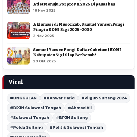
Atlet Menuju Porprov X 2026 Dipanaskan
16 Nov 2025
Aklamasi di Musorkab, Samuel Yansen Pongi
Pimpin KONI Sigi 2025–2030
2 Nov 2025
Samuel Yansen Pongi Daftar Caketum | KONI
Kabupaten Sigi Siap Berbenah !
20 Okt 2025
Viral
#UNGGULAN
##Anwar Hafid
#Pilgub Sulteng 2024
#BPJN Sulawesi Tengah
#Ahmad Ali
#Sulawesi Tengah
#BPJN Sulteng
#Polda Sulteng
#Politik Sulawesi Tengah