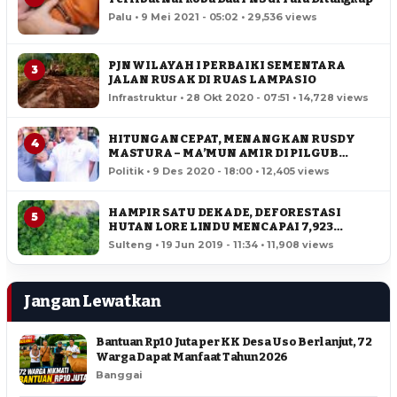
Palu • 9 Mei 2021 - 05:02 • 29,536 views
PJN WILAYAH I PERBAIKI SEMENTARA
3
JALAN RUSAK DI RUAS LAMPASIO
Infrastruktur • 28 Okt 2020 - 07:51 • 14,728 views
HITUNGAN CEPAT, MENANGKAN RUSDY
4
MASTURA – MA’MUN AMIR DI PILGUB
SULTENG
Politik • 9 Des 2020 - 18:00 • 12,405 views
HAMPIR SATU DEKADE, DEFORESTASI
5
HUTAN LORE LINDU MENCAPAI 7,923
HEKTAR
Sulteng • 19 Jun 2019 - 11:34 • 11,908 views
Jangan Lewatkan
Bantuan Rp10 Juta per KK Desa Uso Berlanjut, 72
Warga Dapat Manfaat Tahun 2026
Banggai