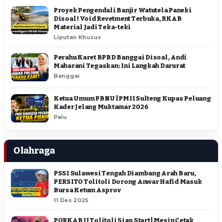
Proyek Pengendali Banjir Watutela Paneki
Disoal ! Void Revetment Terbuka, RKAB
Material Jadi Teka-teki
Liputan Khusus
Perahu Karet BPBD Banggai Disoal, Andi
Maharani Tegaskan: Ini Langkah Darurat
Banggai
Ketua Umum PBNU | PMII Sulteng Kupas Peluang
Kader Jelang Muktamar 2026
Palu
Olahraga
PSSI Sulawesi Tengah Diambang Arah Baru,
PERSITO Tolitoli Dorong Anwar Hafid Masuk
Bursa Ketum Asprov
11 Des 2025
PORKAB II Tolitoli Siap Start | Mesin Cetak