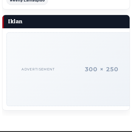
#Reny Lamadjido
Iklan
300 × 250
ADVERTISEMENT