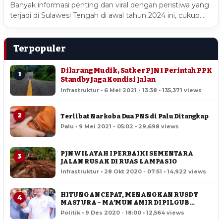
Banyak informasi penting dan viral dengan peristiwa yang
terjadi di Sulawesi Tengah di awal tahun 2024 ini, cukup…
Terpopuler
Dilarang Mudik, Satker PJN I Perintah PPK
1
Standby Jaga Kondisi Jalan
Infrastruktur • 6 Mei 2021 - 13:38 • 135,371 views
2
Terlibat Narkoba Dua PNS di Palu Ditangkap
Palu • 9 Mei 2021 - 05:02 • 29,698 views
PJN WILAYAH I PERBAIKI SEMENTARA
3
JALAN RUSAK DI RUAS LAMPASIO
Infrastruktur • 28 Okt 2020 - 07:51 • 14,922 views
HITUNGAN CEPAT, MENANGKAN RUSDY
4
MASTURA – MA’MUN AMIR DI PILGUB
SULTENG
Politik • 9 Des 2020 - 18:00 • 12,564 views