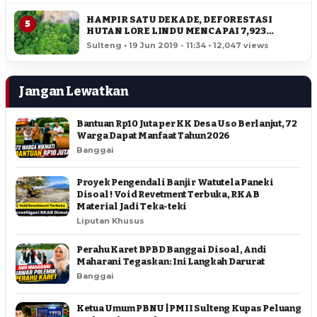
HAMPIR SATU DEKADE, DEFORESTASI
5
HUTAN LORE LINDU MENCAPAI 7,923
HEKTAR
Sulteng • 19 Jun 2019 - 11:34 • 12,047 views
Jangan Lewatkan
Bantuan Rp10 Juta per KK Desa Uso Berlanjut, 72
Warga Dapat Manfaat Tahun 2026
Banggai
Proyek Pengendali Banjir Watutela Paneki
Disoal ! Void Revetment Terbuka, RKAB
Material Jadi Teka-teki
Liputan Khusus
Perahu Karet BPBD Banggai Disoal, Andi
Maharani Tegaskan: Ini Langkah Darurat
Banggai
Ketua Umum PBNU | PMII Sulteng Kupas Peluang