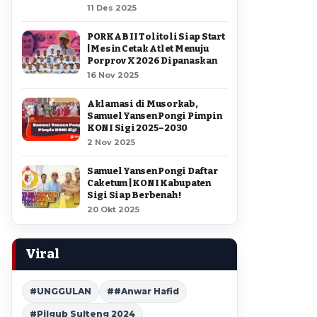
11 Des 2025
PORKAB II Tolitoli Siap Start
| Mesin Cetak Atlet Menuju
Porprov X 2026 Dipanaskan
16 Nov 2025
Aklamasi di Musorkab,
Samuel Yansen Pongi Pimpin
KONI Sigi 2025–2030
2 Nov 2025
Samuel Yansen Pongi Daftar
Caketum | KONI Kabupaten
Sigi Siap Berbenah !
20 Okt 2025
Viral
#UNGGULAN
##Anwar Hafid
#Pilgub Sulteng 2024