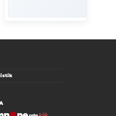
istik
A
mn
klik
coba