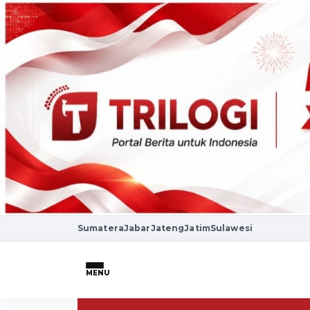
Sumatera
Jabar
Jateng
Jatim
Sulawesi
MENU