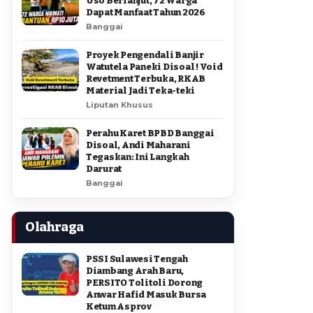
Uso Berlanjut, 72 Warga
Dapat Manfaat Tahun 2026
Banggai
Proyek Pengendali Banjir
Watutela Paneki Disoal ! Void
Revetment Terbuka, RKAB
Material Jadi Teka-teki
Liputan Khusus
Perahu Karet BPBD Banggai
Disoal, Andi Maharani
Tegaskan: Ini Langkah
Darurat
Banggai
Olahraga
PSSI Sulawesi Tengah
Diambang Arah Baru,
PERSITO Tolitoli Dorong
Anwar Hafid Masuk Bursa
Ketum Asprov