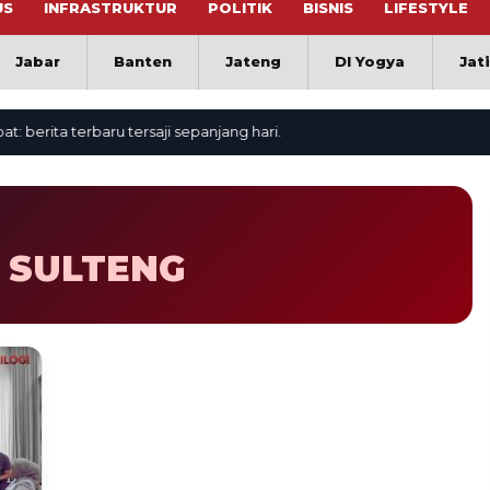
US
INFRASTRUKTUR
POLITIK
BISNIS
LIFESTYLE
Jabar
Banten
Jateng
DI Yogya
Jat
erita terbaru tersaji sepanjang hari.
 SULTENG