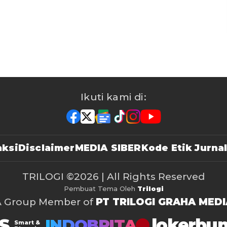
Ikuti kami di:
ksi
Disclaimer
MEDIA SIBER
Kode Etik Jurnal
TRILOGI
©2026 | All Rights Reserved
Pembuat Tema Oleh
Trilogi
A Group Member of
PT TRILOGI GRAHA MEDI
S
lokerbu
INDOBRITA
Smart &