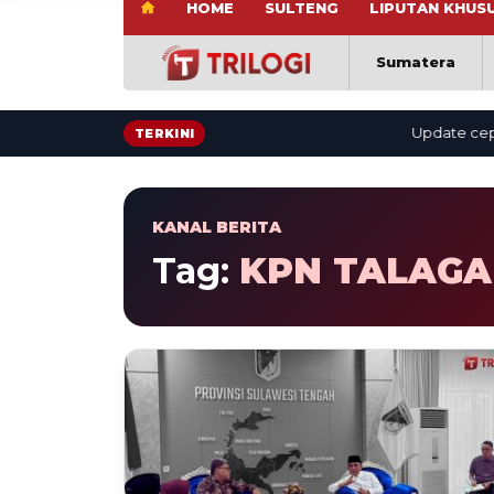
HOME
SULTENG
LIPUTAN KHUS
Sumatera
Update cepat: b
TERKINI
KANAL BERITA
Tag:
KPN TALAGA