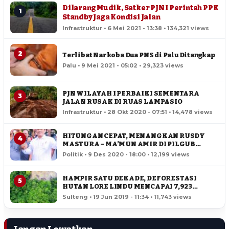
Dilarang Mudik, Satker PJN I Perintah PPK
1
Standby Jaga Kondisi Jalan
Infrastruktur • 6 Mei 2021 - 13:38 • 134,321 views
2
Terlibat Narkoba Dua PNS di Palu Ditangkap
Palu • 9 Mei 2021 - 05:02 • 29,323 views
PJN WILAYAH I PERBAIKI SEMENTARA
3
JALAN RUSAK DI RUAS LAMPASIO
Infrastruktur • 28 Okt 2020 - 07:51 • 14,478 views
HITUNGAN CEPAT, MENANGKAN RUSDY
4
MASTURA – MA’MUN AMIR DI PILGUB
SULTENG
Politik • 9 Des 2020 - 18:00 • 12,199 views
HAMPIR SATU DEKADE, DEFORESTASI
5
HUTAN LORE LINDU MENCAPAI 7,923
HEKTAR
Sulteng • 19 Jun 2019 - 11:34 • 11,743 views