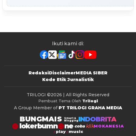
Ikuti kami di:
Redaksi
Disclaimer
MEDIA SIBER
Kode Etik Jurnalistik
TRILOGI
©2026 | All Rights Reserved
Pembuat Tema Oleh
Trilogi
A Group Member of
PT TRILOGI GRAHA MEDIA
BUNGMAIS
INDOBRITA
Smart &
Blogging
lokerbumn
klik
coba
MOKANESIA
play
music