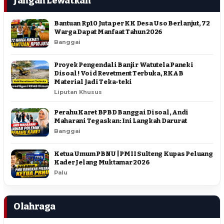
Jangan Lewatkan
Bantuan Rp10 Juta per KK Desa Uso Berlanjut, 72
Warga Dapat Manfaat Tahun 2026
Banggai
Proyek Pengendali Banjir Watutela Paneki
Disoal ! Void Revetment Terbuka, RKAB
Material Jadi Teka-teki
Liputan Khusus
Perahu Karet BPBD Banggai Disoal, Andi
Maharani Tegaskan: Ini Langkah Darurat
Banggai
Ketua Umum PBNU | PMII Sulteng Kupas Peluang
Kader Jelang Muktamar 2026
Palu
Olahraga