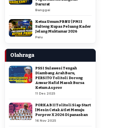
Darurat
Banggai
Ketua Umum PBNU | PMII
Sulteng Kupas Peluang Kader
Jelang Muktamar 2026
Palu
Olahraga
PSSI Sulawesi Tengah
Diambang Arah Baru,
PERSITO Tolitoli Dorong
Anwar Hafid Masuk Bursa
Ketum Asprov
11 Des 2025
PORKAB II Tolitoli Siap Start
| Mesin Cetak Atlet Menuju
Porprov X 2026 Dipanaskan
16 Nov 2025