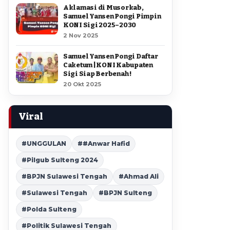
Aklamasi di Musorkab,
Samuel Yansen Pongi Pimpin
KONI Sigi 2025–2030
2 Nov 2025
Samuel Yansen Pongi Daftar
Caketum | KONI Kabupaten
Sigi Siap Berbenah !
20 Okt 2025
Viral
#UNGGULAN
##Anwar Hafid
#Pilgub Sulteng 2024
#BPJN Sulawesi Tengah
#Ahmad Ali
#Sulawesi Tengah
#BPJN Sulteng
#Polda Sulteng
#Politik Sulawesi Tengah