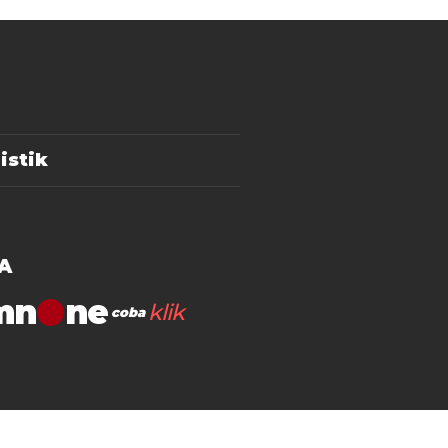
istik
A
mn
klik
coba