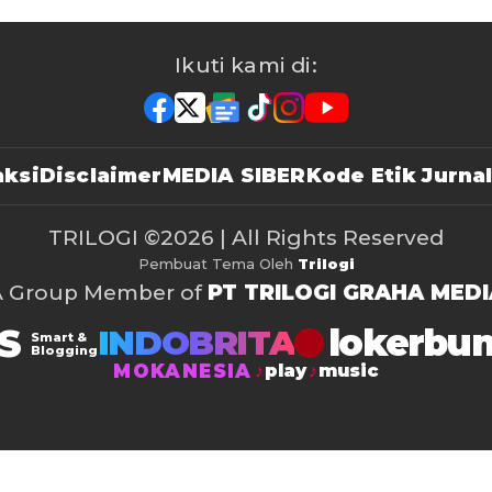
Ikuti kami di:
ksi
Disclaimer
MEDIA SIBER
Kode Etik Jurnal
TRILOGI
©2026 | All Rights Reserved
Pembuat Tema Oleh
Trilogi
A Group Member of
PT TRILOGI GRAHA MEDI
S
lokerbu
INDOBRITA
Smart &
Blogging
MOKANESIA
play
music