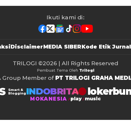
Ikuti kami di:
ksi
Disclaimer
MEDIA SIBER
Kode Etik Jurnal
TRILOGI
©2026 | All Rights Reserved
Pembuat Tema Oleh
Trilogi
A Group Member of
PT TRILOGI GRAHA MEDI
S
lokerbu
INDOBRITA
Smart &
Blogging
MOKANESIA
play
music