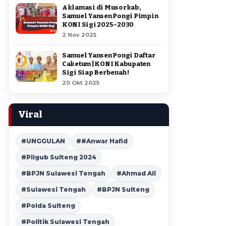
Aklamasi di Musorkab,
Samuel Yansen Pongi Pimpin
KONI Sigi 2025–2030
2 Nov 2025
Samuel Yansen Pongi Daftar
Caketum | KONI Kabupaten
Sigi Siap Berbenah !
20 Okt 2025
Viral
#UNGGULAN
##Anwar Hafid
#Pilgub Sulteng 2024
#BPJN Sulawesi Tengah
#Ahmad Ali
#Sulawesi Tengah
#BPJN Sulteng
#Polda Sulteng
#Politik Sulawesi Tengah