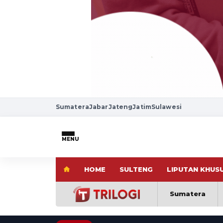
Sumatera
Jabar
Jateng
Jatim
Sulawesi
MENU
HOME
SULTENG
LIPUTAN KHUS
Sumatera