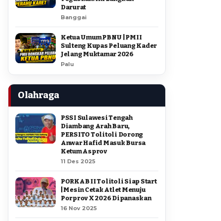
Darurat
Banggai
Ketua Umum PBNU | PMII
Sulteng Kupas Peluang Kader
Jelang Muktamar 2026
Palu
Olahraga
PSSI Sulawesi Tengah
Diambang Arah Baru,
PERSITO Tolitoli Dorong
Anwar Hafid Masuk Bursa
Ketum Asprov
11 Des 2025
PORKAB II Tolitoli Siap Start
| Mesin Cetak Atlet Menuju
Porprov X 2026 Dipanaskan
16 Nov 2025