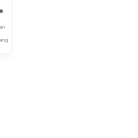
a
an
uang