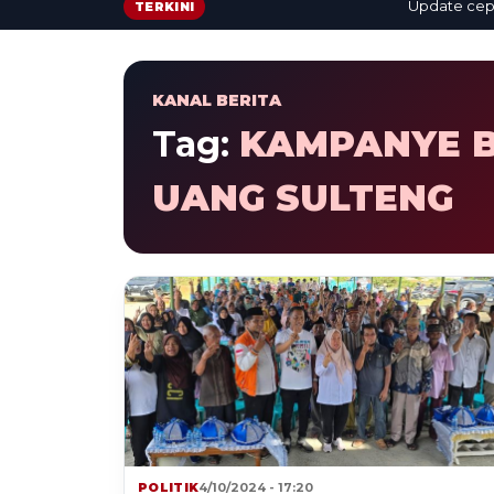
Update cepat: b
TERKINI
KANAL BERITA
Tag:
KAMPANYE B
UANG SULTENG
POLITIK
4/10/2024 - 17:20