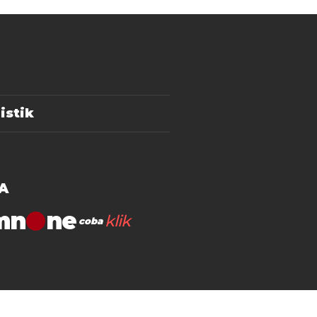
istik
A
mn
klik
coba