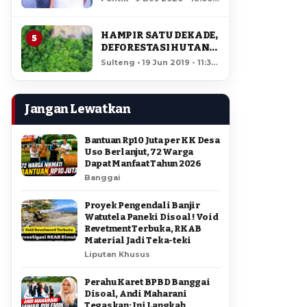
AMIR DI PILGUB
12,325 views
SULTENG
HAMPIR SATU DEKADE,
5
DEFORESTASI HUTAN
LORE LINDU MENCAPAI
Sulteng • 19 Jun 2019 - 11:34
7,923 HEKTAR
• 11,850 views
Jangan Lewatkan
Bantuan Rp10 Juta per KK Desa
Uso Berlanjut, 72 Warga
Dapat Manfaat Tahun 2026
Banggai
Proyek Pengendali Banjir
Watutela Paneki Disoal ! Void
Revetment Terbuka, RKAB
Material Jadi Teka-teki
Liputan Khusus
Perahu Karet BPBD Banggai
Disoal, Andi Maharani
Tegaskan: Ini Langkah