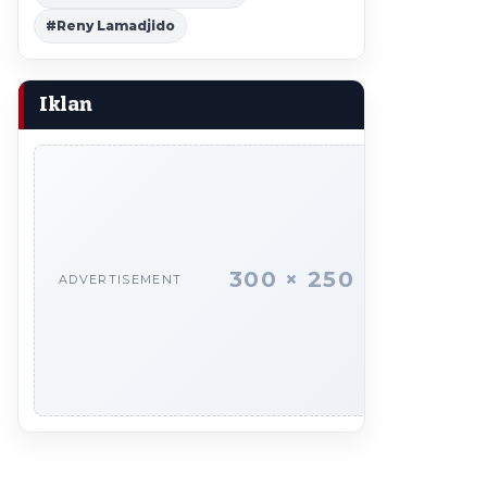
#Reny Lamadjido
Iklan
300 × 250
ADVERTISEMENT