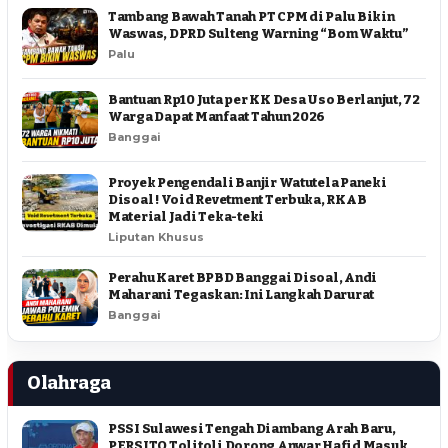
Tambang Bawah Tanah PT CPM di Palu Bikin
Waswas, DPRD Sulteng Warning “Bom Waktu”
Palu
Bantuan Rp10 Juta per KK Desa Uso Berlanjut, 72
Warga Dapat Manfaat Tahun 2026
Banggai
Proyek Pengendali Banjir Watutela Paneki
Disoal ! Void Revetment Terbuka, RKAB
Material Jadi Teka-teki
Liputan Khusus
Perahu Karet BPBD Banggai Disoal, Andi
Maharani Tegaskan: Ini Langkah Darurat
Banggai
Olahraga
PSSI Sulawesi Tengah Diambang Arah Baru,
PERSITO Tolitoli Dorong Anwar Hafid Masuk