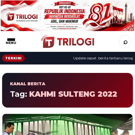
⌕
MENU
Update cepat: berita terbaru tersaji 
TERKINI
KANAL BERITA
Tag:
KAHMI SULTENG 2022