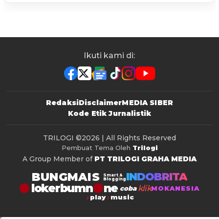
Ikuti kami di:
Redaksi
Disclaimer
MEDIA SIBER
Kode Etik Jurnalistik
TRILOGI
©2026 | All Rights Reserved
Pembuat Tema Oleh
Trilogi
A Group Member of
PT TRILOGI GRAHA MEDIA
BUNGMAIS
INDOBRITA
Smart &
Blogging
lokerbumn
klik
coba
MOKANESIA
play
music