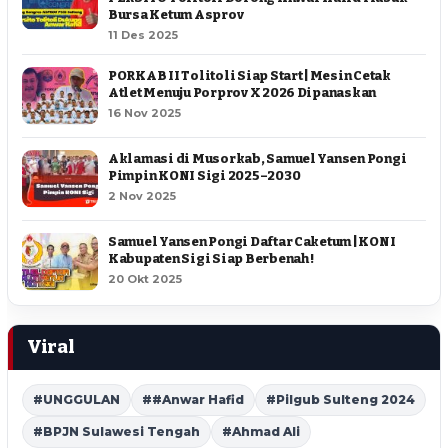
Bursa Ketum Asprov
11 Des 2025
PORKAB II Tolitoli Siap Start | Mesin Cetak
Atlet Menuju Porprov X 2026 Dipanaskan
16 Nov 2025
Aklamasi di Musorkab, Samuel Yansen Pongi
Pimpin KONI Sigi 2025–2030
2 Nov 2025
Samuel Yansen Pongi Daftar Caketum | KONI
Kabupaten Sigi Siap Berbenah !
20 Okt 2025
Viral
#UNGGULAN
##Anwar Hafid
#Pilgub Sulteng 2024
#BPJN Sulawesi Tengah
#Ahmad Ali