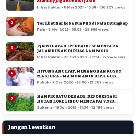
Standby Jaga Kondisi Jalan
Infrastruktur • 6 Mei 2021 - 13:38 • 136,227 views
2
Terlibat Narkoba Dua PNS di Palu Ditangkap
Palu • 9 Mei 2021 - 05:02 • 29,885 views
PJN WILAYAH I PERBAIKI SEMENTARA
3
JALAN RUSAK DI RUAS LAMPASIO
Infrastruktur • 28 Okt 2020 - 07:51 • 15,334 views
HITUNGAN CEPAT, MENANGKAN RUSDY
4
MASTURA – MA’MUN AMIR DI PILGUB
SULTENG
Politik • 9 Des 2020 - 18:00 • 12,762 views
HAMPIR SATU DEKADE, DEFORESTASI
5
HUTAN LORE LINDU MENCAPAI 7,923
HEKTAR
Sulteng • 19 Jun 2019 - 11:34 • 12,188 views
Jangan Lewatkan