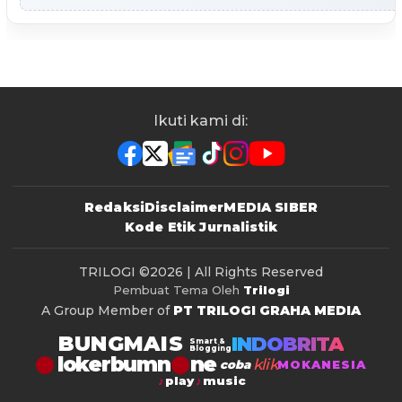
Ikuti kami di:
Redaksi
Disclaimer
MEDIA SIBER
Kode Etik Jurnalistik
TRILOGI
©2026 | All Rights Reserved
Pembuat Tema Oleh
Trilogi
A Group Member of
PT TRILOGI GRAHA MEDIA
BUNGMAIS
INDOBRITA
Smart &
Blogging
lokerbumn
klik
coba
MOKANESIA
play
music