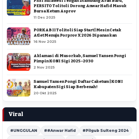
PSSI Sulawesi Tengah Diambang Arah Baru,
PERSITO Tolitoli Dorong Anwar Hafid Masuk
Bursa Ketum Asprov
11 Des 2025
PORKAB II Tolitoli Siap Start | Mesin Cetak
Atlet Menuju Porprov X 2026 Dipanaskan
16 Nov 2025
Aklamasi di Musorkab, Samuel Yansen Pongi
Pimpin KONI Sigi 2025–2030
2 Nov 2025
Samuel Yansen Pongi Daftar Caketum | KONI
Kabupaten Sigi Siap Berbenah !
20 Okt 2025
Viral
#UNGGULAN
##Anwar Hafid
#Pilgub Sulteng 2024