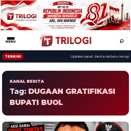
⌕
MENU
Update cepat: berita terbaru tersaji s
TERKINI
KANAL BERITA
Tag:
DUGAAN GRATIFIKASI
BUPATI BUOL