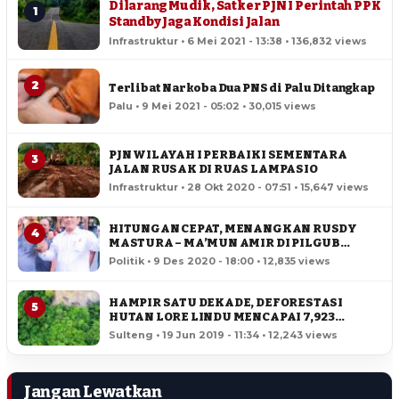
Dilarang Mudik, Satker PJN I Perintah PPK
1
Standby Jaga Kondisi Jalan
Infrastruktur • 6 Mei 2021 - 13:38 • 136,832 views
2
Terlibat Narkoba Dua PNS di Palu Ditangkap
Palu • 9 Mei 2021 - 05:02 • 30,015 views
PJN WILAYAH I PERBAIKI SEMENTARA
3
JALAN RUSAK DI RUAS LAMPASIO
Infrastruktur • 28 Okt 2020 - 07:51 • 15,647 views
HITUNGAN CEPAT, MENANGKAN RUSDY
4
MASTURA – MA’MUN AMIR DI PILGUB
SULTENG
Politik • 9 Des 2020 - 18:00 • 12,835 views
HAMPIR SATU DEKADE, DEFORESTASI
5
HUTAN LORE LINDU MENCAPAI 7,923
HEKTAR
Sulteng • 19 Jun 2019 - 11:34 • 12,243 views
Jangan Lewatkan