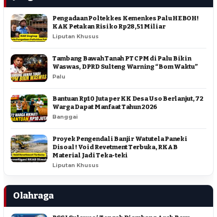
Pengadaan Poltekkes Kemenkes Palu HEBOH!
KAK Petakan Risiko Rp28,51 Miliar
Liputan Khusus
Tambang Bawah Tanah PT CPM di Palu Bikin
Waswas, DPRD Sulteng Warning “Bom Waktu”
Palu
Bantuan Rp10 Juta per KK Desa Uso Berlanjut, 72
Warga Dapat Manfaat Tahun 2026
Banggai
Proyek Pengendali Banjir Watutela Paneki
Disoal ! Void Revetment Terbuka, RKAB
Material Jadi Teka-teki
Liputan Khusus
Olahraga