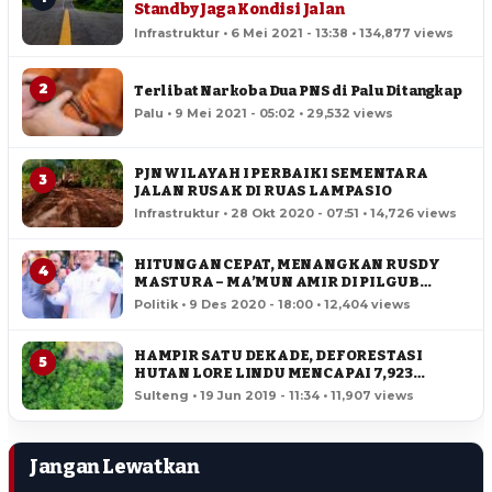
Standby Jaga Kondisi Jalan
Infrastruktur • 6 Mei 2021 - 13:38 • 134,877 views
2
Terlibat Narkoba Dua PNS di Palu Ditangkap
Palu • 9 Mei 2021 - 05:02 • 29,532 views
PJN WILAYAH I PERBAIKI SEMENTARA
3
JALAN RUSAK DI RUAS LAMPASIO
Infrastruktur • 28 Okt 2020 - 07:51 • 14,726 views
HITUNGAN CEPAT, MENANGKAN RUSDY
4
MASTURA – MA’MUN AMIR DI PILGUB
SULTENG
Politik • 9 Des 2020 - 18:00 • 12,404 views
HAMPIR SATU DEKADE, DEFORESTASI
5
HUTAN LORE LINDU MENCAPAI 7,923
HEKTAR
Sulteng • 19 Jun 2019 - 11:34 • 11,907 views
Jangan Lewatkan