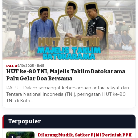
PALU
9/10/2025 - 11:45
HUT ke-80 TNI, Majelis Taklim Datokarama
Palu Gelar Doa Bersama
PALU – Dalam semangat kebersamaan antara rakyat dan
Tentara Nasional Indonesia (TNI), peringatan HUT ke-80
TNI di Kota…
Terpopuler
Dilarang Mudik, Satker PJN I Perintah PPK
1