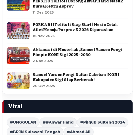
PERSITO Tolitoli Dorong Anwar Hafid Masuk
Bursa Ketum Asprov
11 Des 2025
PORKAB II Tolitoli Siap Start | Mesin Cetak
Atlet Menuju Porprov X 2026 Dipanaskan
16 Nov 2025
Aklamasi di Musorkab, Samuel Yansen Pongi
Pimpin KONI Sigi 2025–2030
2 Nov 2025
Samuel Yansen Pongi Daftar Caketum | KONI
Kabupaten Sigi Siap Berbenah !
20 Okt 2025
Viral
#UNGGULAN
##Anwar Hafid
#Pilgub Sulteng 2024
#BPJN Sulawesi Tengah
#Ahmad Ali