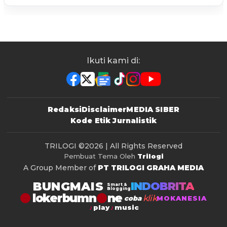
Ikuti kami di:
Redaksi
Disclaimer
MEDIA SIBER
Kode Etik Jurnalistik
TRILOGI
©2026 | All Rights Reserved
Pembuat Tema Oleh
Trilogi
A Group Member of
PT TRILOGI GRAHA MEDIA
BUNGMAIS
INDOBRITA
Smart &
Blogging
lokerbumn
klik
coba
MOKANESIA
play
music