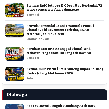
Bantuan Rp10 Juta per KK Desa Uso Berlanjut, 72
Warga Dapat Manfaat Tahun 2026
Banggai
Proyek Pengendali Banjir Watutela Paneki
Disoal ! Void Revetment Terbuka, RKAB
Material Jadi Teka-teki
Liputan Khusus
Perahu Karet BPBD Banggai Disoal, Andi
Maharani Tegaskan: Ini Langkah Darurat
Banggai
Ketua Umum PBNU | PMII Sulteng Kupas Peluang
Kader Jelang Muktamar 2026
Palu
Olahraga
PSSI Sulawesi Tengah Diambang Arah Baru,