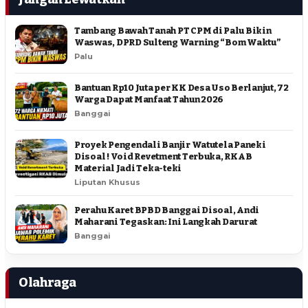
Tambang Bawah Tanah PT CPM di Palu Bikin
Waswas, DPRD Sulteng Warning “Bom Waktu”
Palu
Bantuan Rp10 Juta per KK Desa Uso Berlanjut, 72
Warga Dapat Manfaat Tahun 2026
Banggai
Proyek Pengendali Banjir Watutela Paneki
Disoal ! Void Revetment Terbuka, RKAB
Material Jadi Teka-teki
Liputan Khusus
Perahu Karet BPBD Banggai Disoal, Andi
Maharani Tegaskan: Ini Langkah Darurat
Banggai
Olahraga