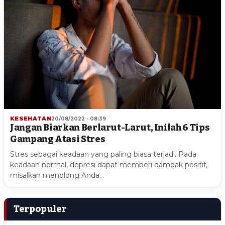
KESEHATAN
20/08/2022 - 08:39
Jangan Biarkan Berlarut-Larut, Inilah 6 Tips
Gampang Atasi Stres
Stres sebagai keadaan yang paling biasa terjadi. Pada
keadaan normal, depresi dapat memberi dampak positif,
misalkan menolong Anda…
Terpopuler