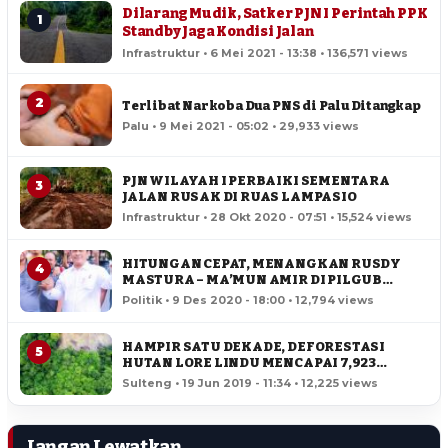
Dilarang Mudik, Satker PJN I Perintah PPK
1
Standby Jaga Kondisi Jalan
Infrastruktur • 6 Mei 2021 - 13:38 • 136,571 views
2
Terlibat Narkoba Dua PNS di Palu Ditangkap
Palu • 9 Mei 2021 - 05:02 • 29,933 views
PJN WILAYAH I PERBAIKI SEMENTARA
3
JALAN RUSAK DI RUAS LAMPASIO
Infrastruktur • 28 Okt 2020 - 07:51 • 15,524 views
HITUNGAN CEPAT, MENANGKAN RUSDY
4
MASTURA – MA’MUN AMIR DI PILGUB
SULTENG
Politik • 9 Des 2020 - 18:00 • 12,794 views
HAMPIR SATU DEKADE, DEFORESTASI
5
HUTAN LORE LINDU MENCAPAI 7,923
HEKTAR
Sulteng • 19 Jun 2019 - 11:34 • 12,225 views
Jangan Lewatkan