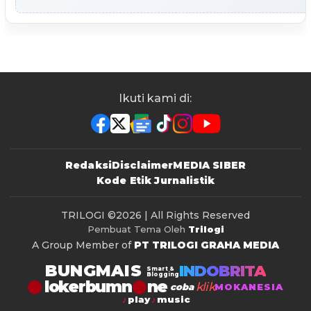
Ikuti kami di:
Redaksi
Disclaimer
MEDIA SIBER
Kode Etik Jurnalistik
TRILOGI
©2026 | All Rights Reserved
Pembuat Tema Oleh
Trilogi
A Group Member of
PT TRILOGI GRAHA MEDIA
BUNGMAIS
INDOBRITA
Smart &
Blogging
lokerbumn
klik
coba
MOKANESIA
play
music