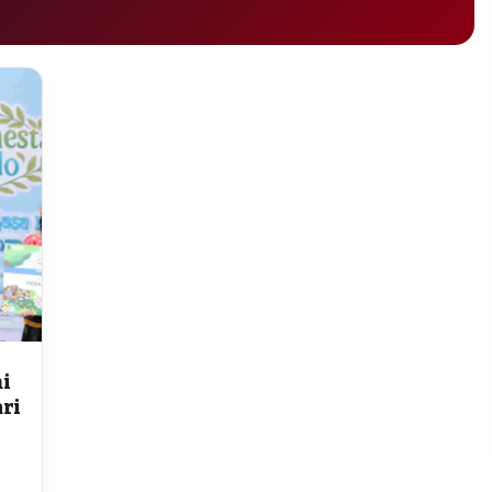
i
ari