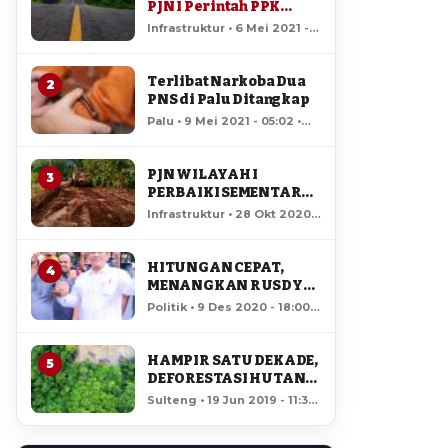
PJN I Perintah PPK
Standby Jaga Kondisi
Infrastruktur • 6 Mei 2021 -
Jalan
13:38 • 135,509 views
Terlibat Narkoba Dua
2
PNS di Palu Ditangkap
Palu • 9 Mei 2021 - 05:02 •
29,767 views
PJN WILAYAH I
3
PERBAIKI SEMENTARA
JALAN RUSAK DI RUAS
Infrastruktur • 28 Okt 2020 -
LAMPASIO
07:51 • 15,006 views
HITUNGAN CEPAT,
4
MENANGKAN RUSDY
MASTURA – MA’MUN
Politik • 9 Des 2020 - 18:00 •
AMIR DI PILGUB
12,621 views
SULTENG
HAMPIR SATU DEKADE,
5
DEFORESTASI HUTAN
LORE LINDU MENCAPAI
Sulteng • 19 Jun 2019 - 11:34
7,923 HEKTAR
• 12,093 views