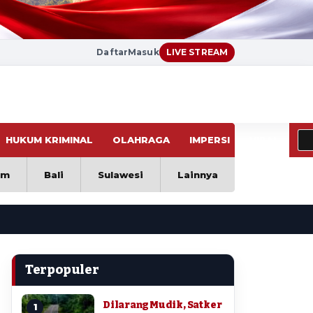
Daftar
Masuk
LIVE STREAM
HUKUM KRIMINAL
OLAHRAGA
IMPERSI
VIRAL
im
Bali
Sulawesi
Lainnya
Terpopuler
Dilarang Mudik, Satker
1