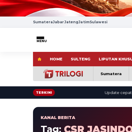
Sumatera
Jabar
Jateng
Jatim
Sulawesi
MENU
HOME
SULTENG
LIPUTAN KHUS
Sumatera
Update cepat: berit
TERKINI
KANAL BERITA
Tag:
CSR JASIND