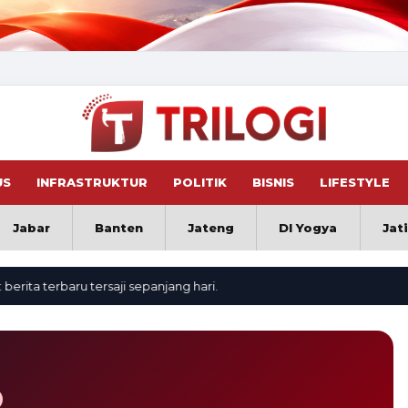
US
INFRASTRUKTUR
POLITIK
BISNIS
LIFESTYLE
Jabar
Banten
Jateng
DI Yogya
Jat
a terbaru tersaji sepanjang hari.
O