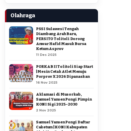
Olahraga
PSSI Sulawesi Tengah
Diambang Arah Baru,
PERSITO Tolitoli Dorong
Anwar Hafid Masuk Bursa
Ketum Asprov
11 Des 2025
PORKAB II Tolitoli Siap Start
| Mesin Cetak Atlet Menuju
Porprov X 2026 Dipanaskan
16 Nov 2025
Aklamasi di Musorkab,
Samuel Yansen Pongi Pimpin
KONI Sigi 2025–2030
2 Nov 2025
Samuel Yansen Pongi Daftar
Caketum | KONI Kabupaten