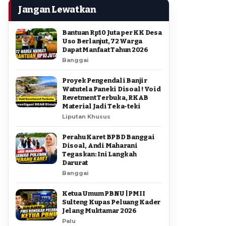
Jangan Lewatkan
Bantuan Rp10 Juta per KK Desa
Uso Berlanjut, 72 Warga
Dapat Manfaat Tahun 2026
Banggai
Proyek Pengendali Banjir
Watutela Paneki Disoal ! Void
Revetment Terbuka, RKAB
Material Jadi Teka-teki
Liputan Khusus
Perahu Karet BPBD Banggai
Disoal, Andi Maharani
Tegaskan: Ini Langkah
Darurat
Banggai
Ketua Umum PBNU | PMII
Sulteng Kupas Peluang Kader
Jelang Muktamar 2026
Palu