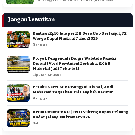
Sulteng • 19 Jun 2019 - 11:34 • 11,857 views
Jangan Lewatkan
Bantuan Rp10 Juta per KK Desa Uso Berlanjut, 72
Warga Dapat Manfaat Tahun 2026
Banggai
Proyek Pengendali Banjir Watutela Paneki
Disoal ! Void Revetment Terbuka, RKAB
Material Jadi Teka-teki
Liputan Khusus
Perahu Karet BPBD Banggai Disoal, Andi
Maharani Tegaskan: Ini Langkah Darurat
Banggai
Ketua Umum PBNU | PMII Sulteng Kupas Peluang
Kader Jelang Muktamar 2026
Palu