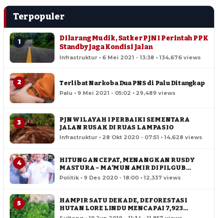
Terpopuler
Dilarang Mudik, Satker PJN I Perintah PPK
1
Standby Jaga Kondisi Jalan
Infrastruktur • 6 Mei 2021 - 13:38 • 134,676 views
2
Terlibat Narkoba Dua PNS di Palu Ditangkap
Palu • 9 Mei 2021 - 05:02 • 29,489 views
PJN WILAYAH I PERBAIKI SEMENTARA
3
JALAN RUSAK DI RUAS LAMPASIO
Infrastruktur • 28 Okt 2020 - 07:51 • 14,628 views
HITUNGAN CEPAT, MENANGKAN RUSDY
4
MASTURA – MA’MUN AMIR DI PILGUB
SULTENG
Politik • 9 Des 2020 - 18:00 • 12,337 views
HAMPIR SATU DEKADE, DEFORESTASI
5
HUTAN LORE LINDU MENCAPAI 7,923
HEKTAR