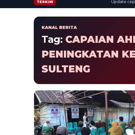
Update cepat: b
TERKINI
KANAL BERITA
Tag:
CAPAIAN AH
PENINGKATAN K
SULTENG