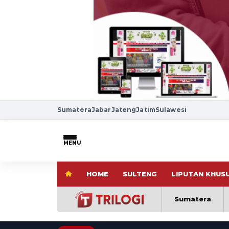
Sumatera
Jabar
Jateng
Jatim
Sulawesi
MENU
HOME
SULTENG
LIPUTAN KHUS
Sumatera