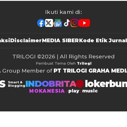
Ikuti kami di:
ksi
Disclaimer
MEDIA SIBER
Kode Etik Jurnal
TRILOGI
©2026 | All Rights Reserved
Pembuat Tema Oleh
Trilogi
A Group Member of
PT TRILOGI GRAHA MEDI
S
lokerbu
INDOBRITA
Smart &
Blogging
MOKANESIA
play
music