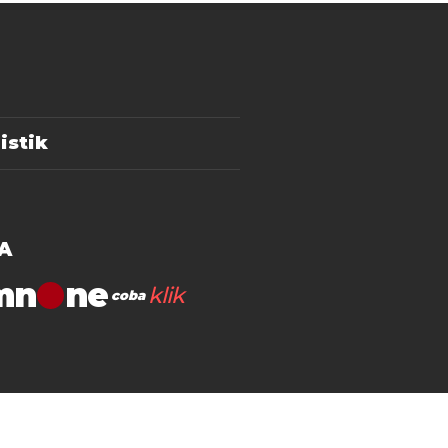
istik
A
mn
klik
coba