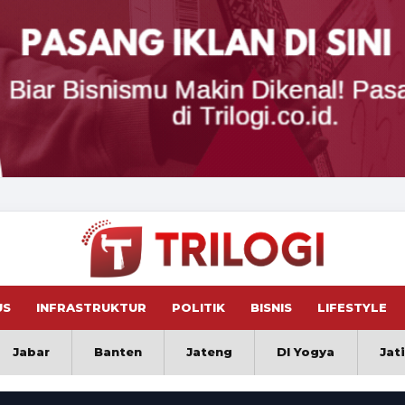
US
INFRASTRUKTUR
POLITIK
BISNIS
LIFESTYLE
Jabar
Banten
Jateng
DI Yogya
Jat