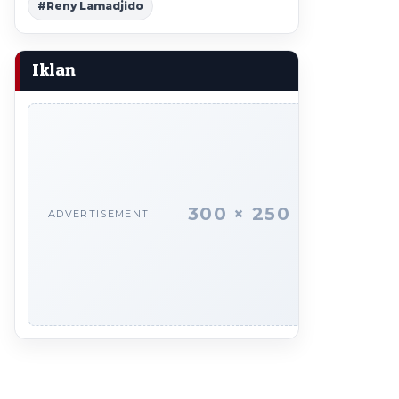
#Reny Lamadjido
Iklan
300 × 250
ADVERTISEMENT