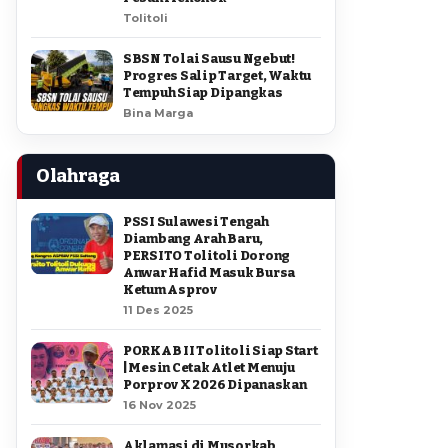
Tolitoli
SBSN Tolai Sausu Ngebut!
Progres Salip Target, Waktu
Tempuh Siap Dipangkas
Bina Marga
Olahraga
PSSI Sulawesi Tengah
Diambang Arah Baru,
PERSITO Tolitoli Dorong
Anwar Hafid Masuk Bursa
Ketum Asprov
11 Des 2025
PORKAB II Tolitoli Siap Start
| Mesin Cetak Atlet Menuju
Porprov X 2026 Dipanaskan
16 Nov 2025
Aklamasi di Musorkab,