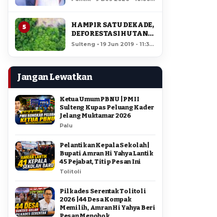
AMIR DI PILGUB
12,065 views
SULTENG
HAMPIR SATU DEKADE,
5
DEFORESTASI HUTAN
LORE LINDU MENCAPAI
Sulteng • 19 Jun 2019 - 11:34
7,923 HEKTAR
• 11,646 views
Jangan Lewatkan
Ketua Umum PBNU | PMII
Sulteng Kupas Peluang Kader
Jelang Muktamar 2026
Palu
Pelantikan Kepala Sekolah |
Bupati Amran Hi Yahya Lantik
45 Pejabat, Titip Pesan Ini
Tolitoli
Pilkades Serentak Tolitoli
2026 | 44 Desa Kompak
Memilih, Amran Hi Yahya Beri
Pesan Menohok