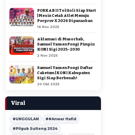
PORKAB II Tolitoli Siap Start
| Mesin Cetak Atlet Menuju
Porprov X 2026 Dipanaskan
16 Nov 2025
Aklamasi di Musorkab,
Samuel Yansen Pongi Pimpin
KONI Sigi 2025–2030
2 Nov 2025
Samuel Yansen Pongi Daftar
Caketum | KONI Kabupaten
Sigi Siap Berbenah !
20 Okt 2025
Viral
#UNGGULAN
##Anwar Hafid
#Pilgub Sulteng 2024