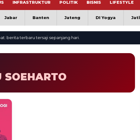
US
INFRASTRUKTUR
POLITIK
BISNIS
LIFESTYLE
Jabar
Banten
Jateng
DI Yogya
Jat
erita terbaru tersaji sepanjang hari.
U SOEHARTO