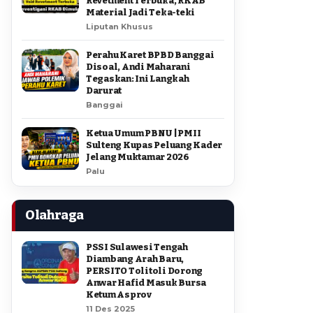
Revetment Terbuka, RKAB
Material Jadi Teka-teki
Liputan Khusus
Perahu Karet BPBD Banggai
Disoal, Andi Maharani
Tegaskan: Ini Langkah
Darurat
Banggai
Ketua Umum PBNU | PMII
Sulteng Kupas Peluang Kader
Jelang Muktamar 2026
Palu
Olahraga
PSSI Sulawesi Tengah
Diambang Arah Baru,
PERSITO Tolitoli Dorong
Anwar Hafid Masuk Bursa
Ketum Asprov
11 Des 2025