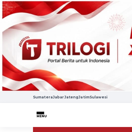
Sumatera
Jabar
Jateng
Jatim
Sulawesi
MENU