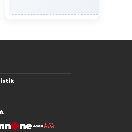
istik
A
mn
klik
coba