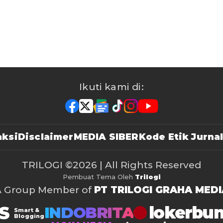
Ikuti kami di:
ksi
Disclaimer
MEDIA SIBER
Kode Etik Jurnal
TRILOGI
©2026 | All Rights Reserved
Pembuat Tema Oleh
Trilogi
A Group Member of
PT TRILOGI GRAHA MEDI
S
lokerbu
INDOBRITA
Smart &
Blogging