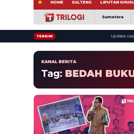
HOME
SULTENG
LIPUTAN KHUS
Sumatera
Update cepat: b
TERKINI
KANAL BERITA
Tag:
BEDAH BUK