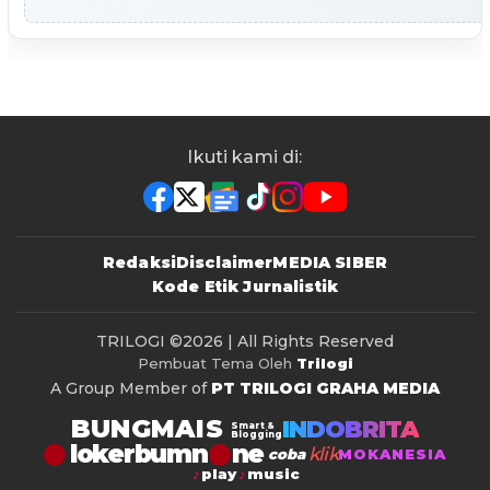
Ikuti kami di:
Redaksi
Disclaimer
MEDIA SIBER
Kode Etik Jurnalistik
TRILOGI
©2026 | All Rights Reserved
Pembuat Tema Oleh
Trilogi
A Group Member of
PT TRILOGI GRAHA MEDIA
BUNGMAIS
INDOBRITA
Smart &
Blogging
lokerbumn
klik
coba
MOKANESIA
play
music