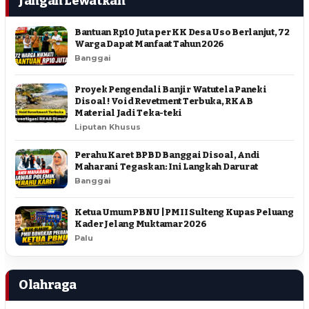
Jangan Lewatkan
Bantuan Rp10 Juta per KK Desa Uso Berlanjut, 72
Warga Dapat Manfaat Tahun 2026
Banggai
Proyek Pengendali Banjir Watutela Paneki
Disoal ! Void Revetment Terbuka, RKAB
Material Jadi Teka-teki
Liputan Khusus
Perahu Karet BPBD Banggai Disoal, Andi
Maharani Tegaskan: Ini Langkah Darurat
Banggai
Ketua Umum PBNU | PMII Sulteng Kupas Peluang
Kader Jelang Muktamar 2026
Palu
Olahraga