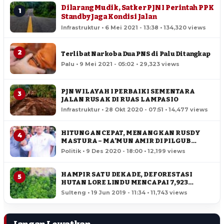
Dilarang Mudik, Satker PJN I Perintah PPK
1
Standby Jaga Kondisi Jalan
Infrastruktur • 6 Mei 2021 - 13:38 • 134,320 views
2
Terlibat Narkoba Dua PNS di Palu Ditangkap
Palu • 9 Mei 2021 - 05:02 • 29,323 views
PJN WILAYAH I PERBAIKI SEMENTARA
3
JALAN RUSAK DI RUAS LAMPASIO
Infrastruktur • 28 Okt 2020 - 07:51 • 14,477 views
HITUNGAN CEPAT, MENANGKAN RUSDY
4
MASTURA – MA’MUN AMIR DI PILGUB
SULTENG
Politik • 9 Des 2020 - 18:00 • 12,199 views
HAMPIR SATU DEKADE, DEFORESTASI
5
HUTAN LORE LINDU MENCAPAI 7,923
HEKTAR
Sulteng • 19 Jun 2019 - 11:34 • 11,743 views