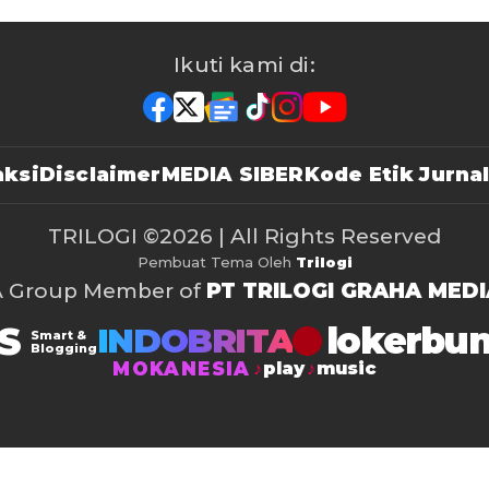
Ikuti kami di:
ksi
Disclaimer
MEDIA SIBER
Kode Etik Jurnal
TRILOGI
©2026 | All Rights Reserved
Pembuat Tema Oleh
Trilogi
A Group Member of
PT TRILOGI GRAHA MEDI
S
lokerbu
INDOBRITA
Smart &
Blogging
MOKANESIA
play
music