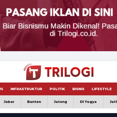
US
INFRASTRUKTUR
POLITIK
BISNIS
LIFESTYLE
Jabar
Banten
Jateng
DI Yogya
Jat