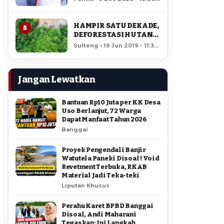
AMIR DI PILGUB
12,211 views
SULTENG
HAMPIR SATU DEKADE,
5
DEFORESTASI HUTAN
LORE LINDU MENCAPAI
Sulteng • 19 Jun 2019 - 11:34
7,923 HEKTAR
• 11,755 views
Jangan Lewatkan
Bantuan Rp10 Juta per KK Desa
Uso Berlanjut, 72 Warga
Dapat Manfaat Tahun 2026
Banggai
Proyek Pengendali Banjir
Watutela Paneki Disoal ! Void
Revetment Terbuka, RKAB
Material Jadi Teka-teki
Liputan Khusus
Perahu Karet BPBD Banggai
Disoal, Andi Maharani
Tegaskan: Ini Langkah