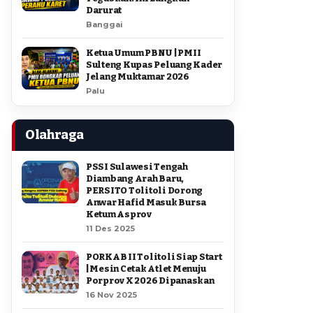
Darurat
Banggai
Ketua Umum PBNU | PMII
Sulteng Kupas Peluang Kader
Jelang Muktamar 2026
Palu
Olahraga
PSSI Sulawesi Tengah
Diambang Arah Baru,
PERSITO Tolitoli Dorong
Anwar Hafid Masuk Bursa
Ketum Asprov
11 Des 2025
PORKAB II Tolitoli Siap Start
| Mesin Cetak Atlet Menuju
Porprov X 2026 Dipanaskan
16 Nov 2025