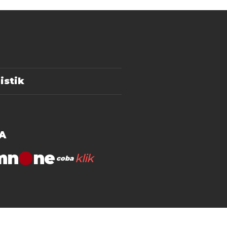
istik
A
mn
klik
coba