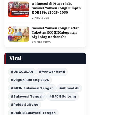
Aklamasi di Musorkab,
Samuel Yansen Pongi Pimpin
KONI Sigi 2025–2030
2 Nov 2025
Samuel Yansen Pongi Daftar
Caketum | KONI Kabupaten
Sigi Siap Berbenah !
20 Okt 2025
Viral
#UNGGULAN
##Anwar Hafid
#Pilgub Sulteng 2024
#BPJN Sulawesi Tengah
#Ahmad Ali
#Sulawesi Tengah
#BPJN Sulteng
#Polda Sulteng
#Politik Sulawesi Tengah