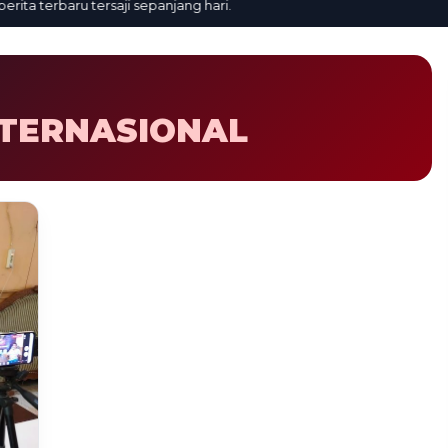
a terbaru tersaji sepanjang hari.
TERNASIONAL