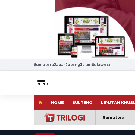
Sumatera
Jabar
Jateng
Jatim
Sulawesi
MENU
HOME
SULTENG
LIPUTAN KHUS
Sumatera