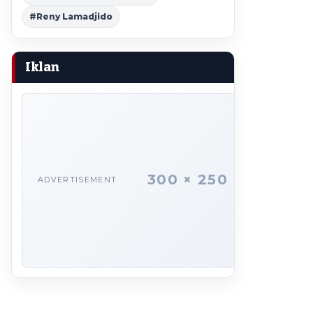
#Reny Lamadjido
Iklan
300 × 250
ADVERTISEMENT