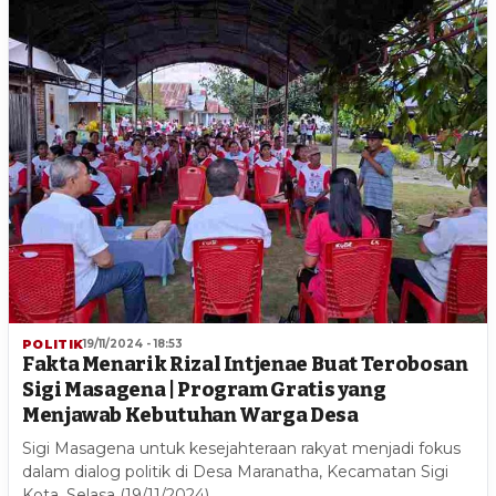
POLITIK
19/11/2024 - 18:53
Fakta Menarik Rizal Intjenae Buat Terobosan
Sigi Masagena | Program Gratis yang
Menjawab Kebutuhan Warga Desa
Sigi Masagena untuk kesejahteraan rakyat menjadi fokus
dalam dialog politik di Desa Maranatha, Kecamatan Sigi
Kota, Selasa (19/11/2024).…