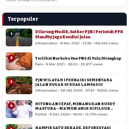
Terpopuler
Dilarang Mudik, Satker PJN I Perintah PPK
1
Standby Jaga Kondisi Jalan
Infrastruktur • 6 Mei 2021 - 13:38 • 136,493 views
2
Terlibat Narkoba Dua PNS di Palu Ditangkap
Palu • 9 Mei 2021 - 05:02 • 29,917 views
PJN WILAYAH I PERBAIKI SEMENTARA
3
JALAN RUSAK DI RUAS LAMPASIO
Infrastruktur • 28 Okt 2020 - 07:51 • 15,502 views
HITUNGAN CEPAT, MENANGKAN RUSDY
4
MASTURA – MA’MUN AMIR DI PILGUB
SULTENG
Politik • 9 Des 2020 - 18:00 • 12,790 views
HAMPIR SATU DEKADE, DEFORESTASI