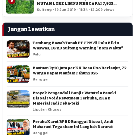
5
HUTAN LORE LINDU MENCAPAI 7,923
HEKTAR
Sulteng • 19 Jun 2019 - 11:34 • 12,209 views
Jangan Lewatkan
Tambang Bawah Tanah PT CPM di Palu Bikin
Waswas, DPRD Sulteng Warning “Bom Waktu”
Palu
Bantuan Rp10 Juta per KK Desa Uso Berlanjut, 72
Warga Dapat Manfaat Tahun 2026
Banggai
Proyek Pengendali Banjir Watutela Paneki
Disoal ! Void Revetment Terbuka, RKAB
Material Jadi Teka-teki
Liputan Khusus
Perahu Karet BPBD Banggai Disoal, Andi
Maharani Tegaskan: Ini Langkah Darurat
Banggai