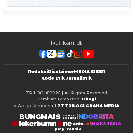
Ikuti kami di:
Redaksi
Disclaimer
MEDIA SIBER
Kode Etik Jurnalistik
TRILOGI
©2026 | All Rights Reserved
Pembuat Tema Oleh
Trilogi
A Group Member of
PT TRILOGI GRAHA MEDIA
BUNGMAIS
INDOBRITA
Smart &
Blogging
lokerbumn
klik
coba
MOKANESIA
play
music