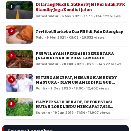
Dilarang Mudik, Satker PJN I Perintah PPK
1
Standby Jaga Kondisi Jalan
Infrastruktur • 6 Mei 2021 - 13:38 • 134,872 views
2
Terlibat Narkoba Dua PNS di Palu Ditangkap
Palu • 9 Mei 2021 - 05:02 • 29,532 views
PJN WILAYAH I PERBAIKI SEMENTARA
3
JALAN RUSAK DI RUAS LAMPASIO
Infrastruktur • 28 Okt 2020 - 07:51 • 14,722 views
HITUNGAN CEPAT, MENANGKAN RUSDY
4
MASTURA – MA’MUN AMIR DI PILGUB
SULTENG
Politik • 9 Des 2020 - 18:00 • 12,402 views
HAMPIR SATU DEKADE, DEFORESTASI
5
HUTAN LORE LINDU MENCAPAI 7,923
HEKTAR
Sulteng • 19 Jun 2019 - 11:34 • 11,907 views