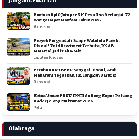
Jangan Lewatkan
Bantuan Rp10 Juta per KK Desa Uso Berlanjut, 72
Warga Dapat Manfaat Tahun 2026
Banggai
Proyek Pengendali Banjir Watutela Paneki
Disoal ! Void Revetment Terbuka, RKAB
Material Jadi Teka-teki
Liputan Khusus
Perahu Karet BPBD Banggai Disoal, Andi
Maharani Tegaskan: Ini Langkah Darurat
Banggai
Ketua Umum PBNU | PMII Sulteng Kupas Peluang
Kader Jelang Muktamar 2026
Palu
Olahraga