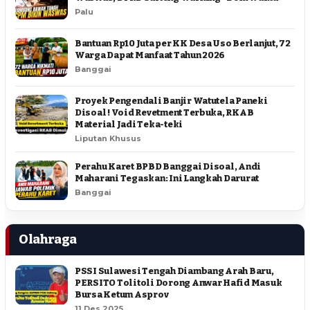
Palu
Bantuan Rp10 Juta per KK Desa Uso Berlanjut, 72
Warga Dapat Manfaat Tahun 2026
Banggai
Proyek Pengendali Banjir Watutela Paneki
Disoal ! Void Revetment Terbuka, RKAB
Material Jadi Teka-teki
Liputan Khusus
Perahu Karet BPBD Banggai Disoal, Andi
Maharani Tegaskan: Ini Langkah Darurat
Banggai
Olahraga
PSSI Sulawesi Tengah Diambang Arah Baru,
PERSITO Tolitoli Dorong Anwar Hafid Masuk
Bursa Ketum Asprov
11 Des 2025