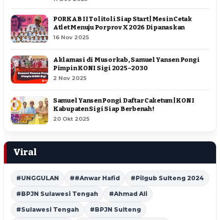
PORKAB II Tolitoli Siap Start | Mesin Cetak
Atlet Menuju Porprov X 2026 Dipanaskan
16 Nov 2025
Aklamasi di Musorkab, Samuel Yansen Pongi
Pimpin KONI Sigi 2025–2030
2 Nov 2025
Samuel Yansen Pongi Daftar Caketum | KONI
Kabupaten Sigi Siap Berbenah !
20 Okt 2025
Viral
#UNGGULAN
##Anwar Hafid
#Pilgub Sulteng 2024
#BPJN Sulawesi Tengah
#Ahmad Ali
#Sulawesi Tengah
#BPJN Sulteng