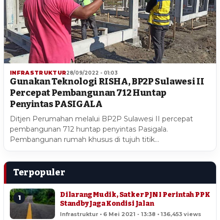
INFRASTRUKTUR
28/09/2022 - 01:03
Gunakan Teknologi RISHA, BP2P Sulawesi II
Percepat Pembangunan 712 Huntap
Penyintas PASIGALA
Ditjen Perumahan melalui BP2P Sulawesi II percepat
pembangunan 712 huntap penyintas Pasigala.
Pembangunan rumah khusus di tujuh titik…
Terpopuler
Dilarang Mudik, Satker PJN I Perintah PPK
1
Standby Jaga Kondisi Jalan
Infrastruktur • 6 Mei 2021 - 13:38 • 136,453 views