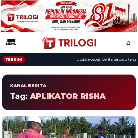
⌕
MENU
Update cepat: berita terbaru tersaji
TERKINI
KANAL BERITA
Tag:
APLIKATOR RISHA