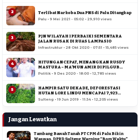
2
Terlibat Narkoba Dua PNS di Palu Ditangkap
Palu • 9 Mei 2021 - 05:02 • 29,910 views
PJN WILAYAH I PERBAIKI SEMENTARA
3
JALAN RUSAK DI RUAS LAMPASIO
Infrastruktur • 28 Okt 2020 - 07:51 • 15,485 views
HITUNGAN CEPAT, MENANGKAN RUSDY
4
MASTURA – MA’MUN AMIR DI PILGUB
SULTENG
Politik • 9 Des 2020 - 18:00 • 12,785 views
HAMPIR SATU DEKADE, DEFORESTASI
5
HUTAN LORE LINDU MENCAPAI 7,923
HEKTAR
Sulteng • 19 Jun 2019 - 11:34 • 12,205 views
Jangan Lewatkan
Tambang Bawah Tanah PT CPM di Palu Bikin
Waswas, DPRD Sulteng Warning “Bom Waktu”