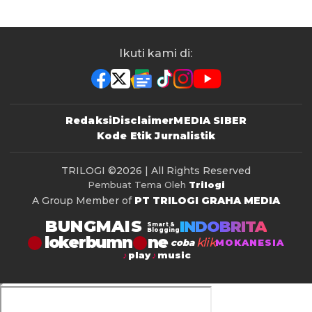
Ikuti kami di:
Redaksi
Disclaimer
MEDIA SIBER
Kode Etik Jurnalistik
TRILOGI
©2026 | All Rights Reserved
Pembuat Tema Oleh
Trilogi
A Group Member of
PT TRILOGI GRAHA MEDIA
BUNGMAIS
INDOBRITA
Smart &
Blogging
lokerbumn
klik
coba
MOKANESIA
play
music