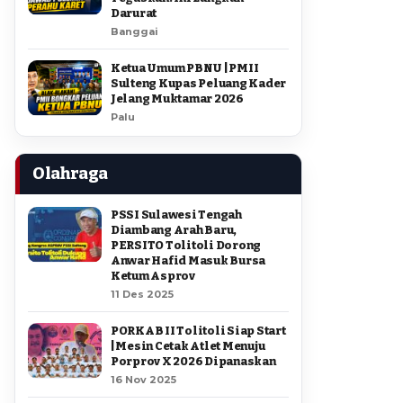
Darurat
Banggai
Ketua Umum PBNU | PMII
Sulteng Kupas Peluang Kader
Jelang Muktamar 2026
Palu
Olahraga
PSSI Sulawesi Tengah
Diambang Arah Baru,
PERSITO Tolitoli Dorong
Anwar Hafid Masuk Bursa
Ketum Asprov
11 Des 2025
PORKAB II Tolitoli Siap Start
| Mesin Cetak Atlet Menuju
Porprov X 2026 Dipanaskan
16 Nov 2025