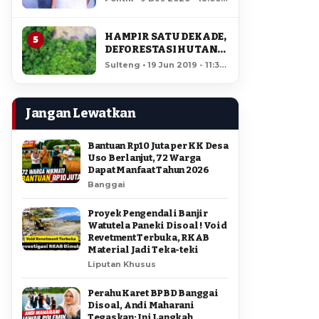
AMIR DI PILGUB
12,458 views
SULTENG
HAMPIR SATU DEKADE,
5
DEFORESTASI HUTAN
LORE LINDU MENCAPAI
Sulteng • 19 Jun 2019 - 11:34
7,923 HEKTAR
• 11,955 views
Jangan Lewatkan
Bantuan Rp10 Juta per KK Desa
Uso Berlanjut, 72 Warga
Dapat Manfaat Tahun 2026
Banggai
Proyek Pengendali Banjir
Watutela Paneki Disoal ! Void
Revetment Terbuka, RKAB
Material Jadi Teka-teki
Liputan Khusus
Perahu Karet BPBD Banggai
Disoal, Andi Maharani
Tegaskan: Ini Langkah