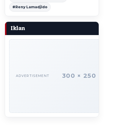
#Reny Lamadjido
Iklan
300 × 250
ADVERTISEMENT