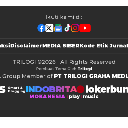
Ikuti kami di:
ksi
Disclaimer
MEDIA SIBER
Kode Etik Jurnal
TRILOGI
©2026 | All Rights Reserved
Pembuat Tema Oleh
Trilogi
A Group Member of
PT TRILOGI GRAHA MEDI
S
lokerbu
INDOBRITA
Smart &
Blogging
MOKANESIA
play
music