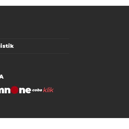
istik
A
mn
klik
coba