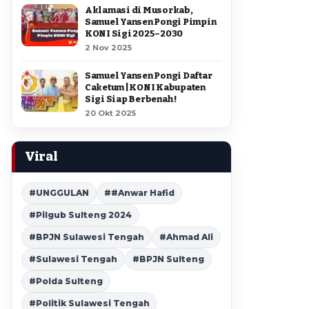
Aklamasi di Musorkab,
Samuel Yansen Pongi Pimpin
KONI Sigi 2025–2030
2 Nov 2025
Samuel Yansen Pongi Daftar
Caketum | KONI Kabupaten
Sigi Siap Berbenah !
20 Okt 2025
Viral
#UNGGULAN
##Anwar Hafid
#Pilgub Sulteng 2024
#BPJN Sulawesi Tengah
#Ahmad Ali
#Sulawesi Tengah
#BPJN Sulteng
#Polda Sulteng
#Politik Sulawesi Tengah