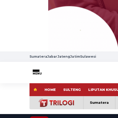
Sumatera
Jabar
Jateng
Jatim
Sulawesi
MENU
HOME
SULTENG
LIPUTAN KHUS
Sumatera