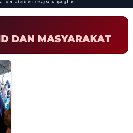
erita terbaru tersaji sepanjang hari.
ID DAN MASYARAKAT