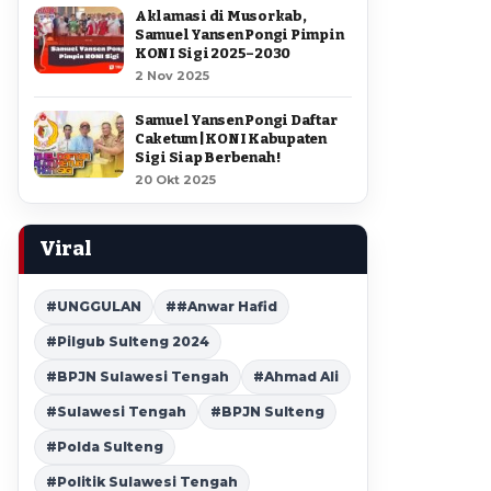
Aklamasi di Musorkab,
Samuel Yansen Pongi Pimpin
KONI Sigi 2025–2030
2 Nov 2025
Samuel Yansen Pongi Daftar
Caketum | KONI Kabupaten
Sigi Siap Berbenah !
20 Okt 2025
Viral
#UNGGULAN
##Anwar Hafid
#Pilgub Sulteng 2024
#BPJN Sulawesi Tengah
#Ahmad Ali
#Sulawesi Tengah
#BPJN Sulteng
#Polda Sulteng
#Politik Sulawesi Tengah