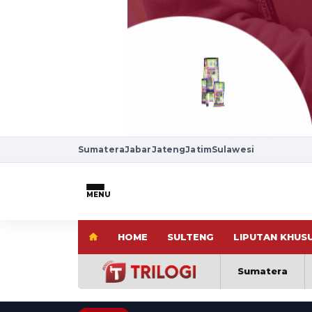
Sumatera
Jabar
Jateng
Jatim
Sulawesi
MENU
HOME
SULTENG
LIPUTAN KHUS
Sumatera