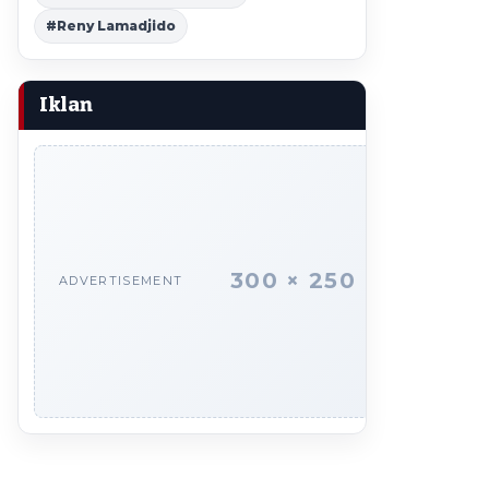
#Reny Lamadjido
Iklan
300 × 250
ADVERTISEMENT