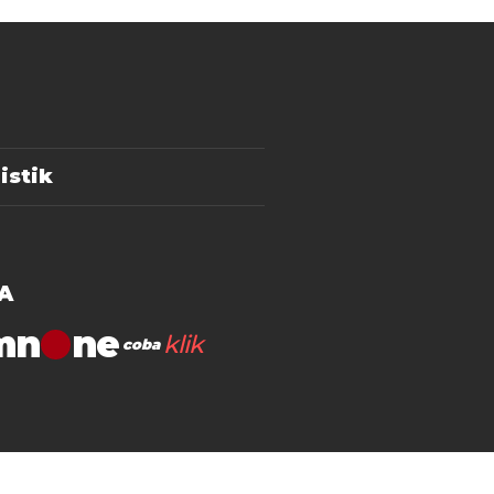
istik
A
mn
klik
coba