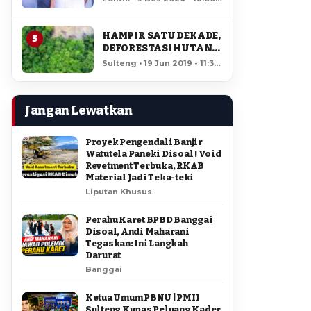
AMIR DI PILGUB
12,175 views
SULTENG
HAMPIR SATU DEKADE,
5
DEFORESTASI HUTAN
LORE LINDU MENCAPAI
Sulteng • 19 Jun 2019 - 11:34
7,923 HEKTAR
• 11,722 views
Jangan Lewatkan
Proyek Pengendali Banjir
Watutela Paneki Disoal ! Void
Revetment Terbuka, RKAB
Material Jadi Teka-teki
Liputan Khusus
Perahu Karet BPBD Banggai
Disoal, Andi Maharani
Tegaskan: Ini Langkah
Darurat
Banggai
Ketua Umum PBNU | PMII
Sulteng Kupas Peluang Kader