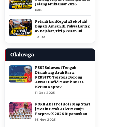
Jelang Muktamar 2026
Palu
Pelantikan Kepala Sekolah |
Bupati Amran Hi Yahya Lantik
45 Pejabat, Titip Pesan Ini
Tolitoli
Olahraga
PSSI Sulawesi Tengah
Diambang Arah Baru,
PERSITO Tolitoli Dorong
Anwar Hafid Masuk Bursa
Ketum Asprov
11 Des 2025
PORKAB II Tolitoli Siap Start
| Mesin Cetak Atlet Menuju
Porprov X 2026 Dipanaskan
16 Nov 2025