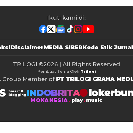
Ikuti kami di:
ksi
Disclaimer
MEDIA SIBER
Kode Etik Jurnal
TRILOGI
©2026 | All Rights Reserved
Pembuat Tema Oleh
Trilogi
A Group Member of
PT TRILOGI GRAHA MEDI
S
lokerbu
INDOBRITA
Smart &
Blogging
MOKANESIA
play
music