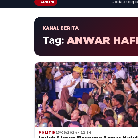
Update cepat: ber
TERKINI
KANAL BERITA
Tag:
ANWAR HAFI
POLITIK
25/08/2024 - 22:24
Inilah Alasan Mengapa Anwar Hafi