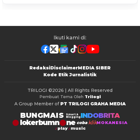
Ikuti kami di:
Redaksi
Disclaimer
MEDIA SIBER
Kode Etik Jurnalistik
TRILOGI
©2026 | All Rights Reserved
Pembuat Tema Oleh
Trilogi
A Group Member of
PT TRILOGI GRAHA MEDIA
BUNGMAIS
INDOBRITA
Smart &
Blogging
lokerbumn
klik
coba
MOKANESIA
play
music