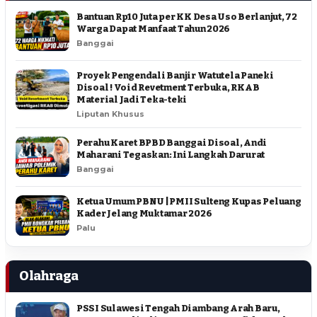
Bantuan Rp10 Juta per KK Desa Uso Berlanjut, 72
Warga Dapat Manfaat Tahun 2026
Banggai
Proyek Pengendali Banjir Watutela Paneki
Disoal ! Void Revetment Terbuka, RKAB
Material Jadi Teka-teki
Liputan Khusus
Perahu Karet BPBD Banggai Disoal, Andi
Maharani Tegaskan: Ini Langkah Darurat
Banggai
Ketua Umum PBNU | PMII Sulteng Kupas Peluang
Kader Jelang Muktamar 2026
Palu
Olahraga
PSSI Sulawesi Tengah Diambang Arah Baru,