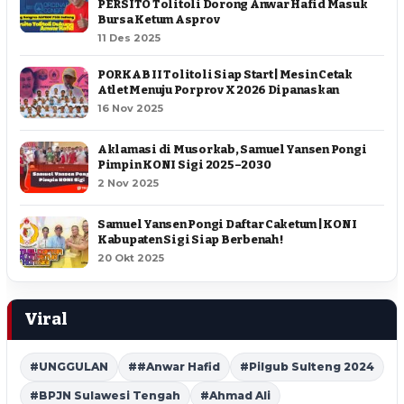
PERSITO Tolitoli Dorong Anwar Hafid Masuk
Bursa Ketum Asprov
11 Des 2025
PORKAB II Tolitoli Siap Start | Mesin Cetak
Atlet Menuju Porprov X 2026 Dipanaskan
16 Nov 2025
Aklamasi di Musorkab, Samuel Yansen Pongi
Pimpin KONI Sigi 2025–2030
2 Nov 2025
Samuel Yansen Pongi Daftar Caketum | KONI
Kabupaten Sigi Siap Berbenah !
20 Okt 2025
Viral
#UNGGULAN
##Anwar Hafid
#Pilgub Sulteng 2024
#BPJN Sulawesi Tengah
#Ahmad Ali