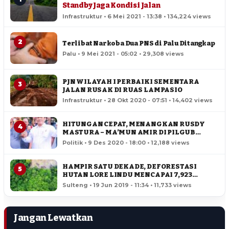
Standby Jaga Kondisi Jalan
Infrastruktur • 6 Mei 2021 - 13:38 • 134,224 views
2
Terlibat Narkoba Dua PNS di Palu Ditangkap
Palu • 9 Mei 2021 - 05:02 • 29,308 views
PJN WILAYAH I PERBAIKI SEMENTARA
3
JALAN RUSAK DI RUAS LAMPASIO
Infrastruktur • 28 Okt 2020 - 07:51 • 14,402 views
HITUNGAN CEPAT, MENANGKAN RUSDY
4
MASTURA – MA’MUN AMIR DI PILGUB
SULTENG
Politik • 9 Des 2020 - 18:00 • 12,188 views
HAMPIR SATU DEKADE, DEFORESTASI
5
HUTAN LORE LINDU MENCAPAI 7,923
HEKTAR
Sulteng • 19 Jun 2019 - 11:34 • 11,733 views
Jangan Lewatkan