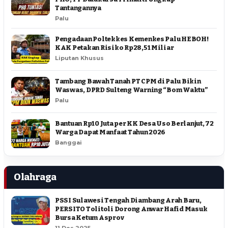
Tantangannya
Palu
Pengadaan Poltekkes Kemenkes Palu HEBOH!
KAK Petakan Risiko Rp28,51 Miliar
Liputan Khusus
Tambang Bawah Tanah PT CPM di Palu Bikin
Waswas, DPRD Sulteng Warning “Bom Waktu”
Palu
Bantuan Rp10 Juta per KK Desa Uso Berlanjut, 72
Warga Dapat Manfaat Tahun 2026
Banggai
Olahraga
PSSI Sulawesi Tengah Diambang Arah Baru,
PERSITO Tolitoli Dorong Anwar Hafid Masuk
Bursa Ketum Asprov
11 Des 2025