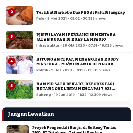
2
Terlibat Narkoba Dua PNS di Palu Ditangkap
Palu • 9 Mei 2021 - 05:02 • 30,325 views
PJN WILAYAH I PERBAIKI SEMENTARA
3
JALAN RUSAK DI RUAS LAMPASIO
Infrastruktur • 28 Okt 2020 - 07:51 • 16,023 views
HITUNGAN CEPAT, MENANGKAN RUSDY
4
MASTURA – MA’MUN AMIR DI PILGUB
SULTENG
Politik • 9 Des 2020 - 18:00 • 12,919 views
HAMPIR SATU DEKADE, DEFORESTASI
5
HUTAN LORE LINDU MENCAPAI 7,923
HEKTAR
Sulteng • 19 Jun 2019 - 11:34 • 12,309 views
Jangan Lewatkan
Proyek Pengendali Banjir di Sulteng Tuntas
PHO, PT Datukarsa Trimulti Ungkap