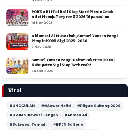
PORKAB II Tolitoli Siap Start | Mesin Cetak
Atlet Menuju Porprov X 2026 Dipanaskan
16 Nov 2025
Aklamasi di Musorkab, Samuel Yansen Pongi
Pimpin KONI Sigi 2025–2030
2 Nov 2025
Samuel Yansen Pongi Daftar Caketum | KONI
Kabupaten Sigi Siap Berbenah !
20 Okt 2025
Viral
#UNGGULAN
##Anwar Hafid
#Pilgub Sulteng 2024
#BPJN Sulawesi Tengah
#Ahmad Ali
#Sulawesi Tengah
#BPJN Sulteng