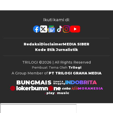
Ikuti kami di:
Redaksi
Disclaimer
MEDIA SIBER
Kode Etik Jurnalistik
TRILOGI
©2026 | All Rights Reserved
Pembuat Tema Oleh
Trilogi
A Group Member of
PT TRILOGI GRAHA MEDIA
BUNGMAIS
INDOBRITA
Smart &
Blogging
lokerbumn
klik
coba
MOKANESIA
play
music