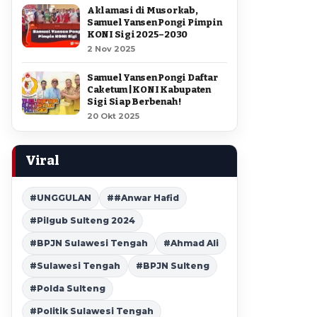
Aklamasi di Musorkab,
Samuel Yansen Pongi Pimpin
KONI Sigi 2025–2030
2 Nov 2025
Samuel Yansen Pongi Daftar
Caketum | KONI Kabupaten
Sigi Siap Berbenah !
20 Okt 2025
Viral
#UNGGULAN
##Anwar Hafid
#Pilgub Sulteng 2024
#BPJN Sulawesi Tengah
#Ahmad Ali
#Sulawesi Tengah
#BPJN Sulteng
#Polda Sulteng
#Politik Sulawesi Tengah