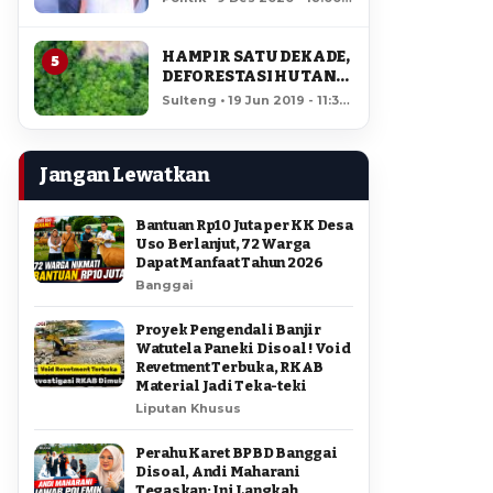
AMIR DI PILGUB
12,349 views
SULTENG
HAMPIR SATU DEKADE,
5
DEFORESTASI HUTAN
LORE LINDU MENCAPAI
Sulteng • 19 Jun 2019 - 11:34
7,923 HEKTAR
• 11,870 views
Jangan Lewatkan
Bantuan Rp10 Juta per KK Desa
Uso Berlanjut, 72 Warga
Dapat Manfaat Tahun 2026
Banggai
Proyek Pengendali Banjir
Watutela Paneki Disoal ! Void
Revetment Terbuka, RKAB
Material Jadi Teka-teki
Liputan Khusus
Perahu Karet BPBD Banggai
Disoal, Andi Maharani
Tegaskan: Ini Langkah