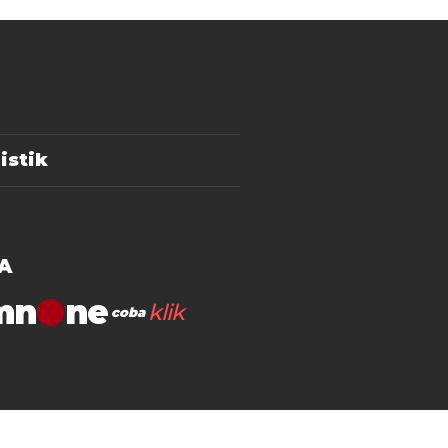
istik
A
mn
klik
coba