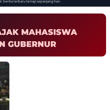
rita terbaru tersaji sepanjang hari.
AJAK MAHASISWA
AN GUBERNUR