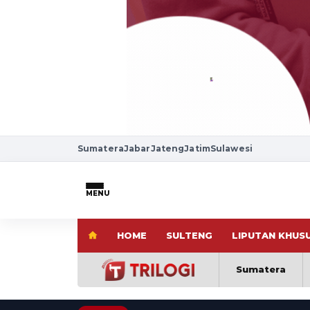
Sumatera
Jabar
Jateng
Jatim
Sulawesi
MENU
HOME
SULTENG
LIPUTAN KHUS
Sumatera