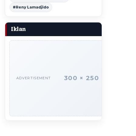
#Reny Lamadjido
Iklan
300 × 250
ADVERTISEMENT