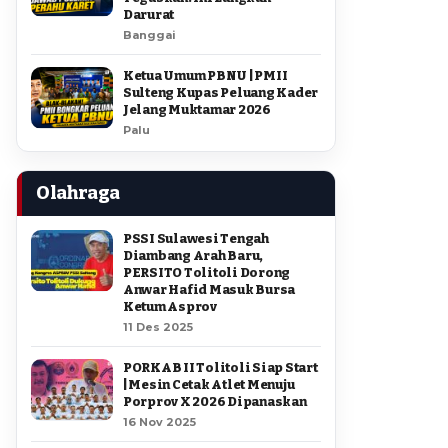
Darurat
Banggai
Ketua Umum PBNU | PMII
Sulteng Kupas Peluang Kader
Jelang Muktamar 2026
Palu
Olahraga
PSSI Sulawesi Tengah
Diambang Arah Baru,
PERSITO Tolitoli Dorong
Anwar Hafid Masuk Bursa
Ketum Asprov
11 Des 2025
PORKAB II Tolitoli Siap Start
| Mesin Cetak Atlet Menuju
Porprov X 2026 Dipanaskan
16 Nov 2025