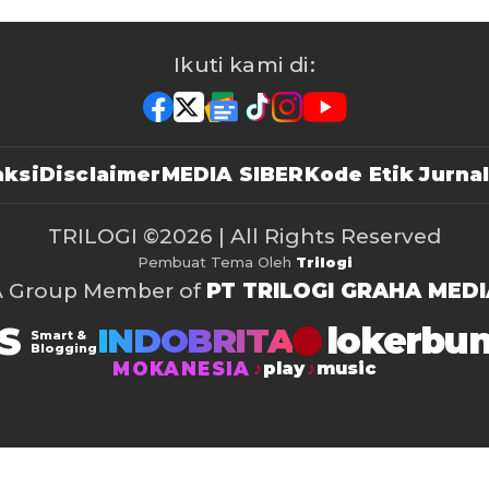
Ikuti kami di:
ksi
Disclaimer
MEDIA SIBER
Kode Etik Jurnal
TRILOGI
©2026 | All Rights Reserved
Pembuat Tema Oleh
Trilogi
A Group Member of
PT TRILOGI GRAHA MEDI
S
lokerbu
INDOBRITA
Smart &
Blogging
MOKANESIA
play
music